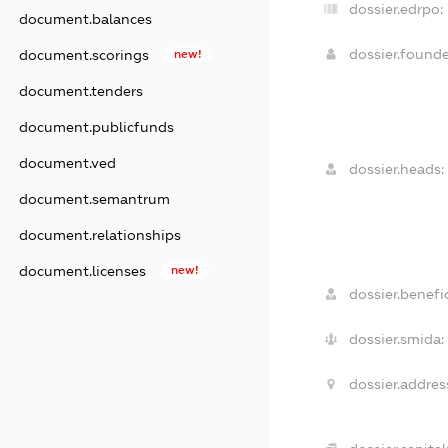
dossier.edrpo:
document.balances
dossier.found
document.scorings
new!
document.tenders
document.publicfunds
document.ved
dossier.heads:
document.semantrum
document.relationships
document.licenses
new!
dossier.benefic
dossier.smida:
dossier.addres