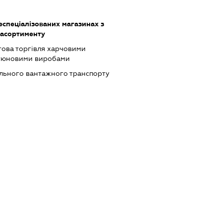
еспеціалізованих магазинах з
асортименту
това торгівля харчовими
ютюновими виробами
ільного вантажного транспорту