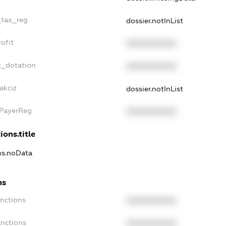
_tax_reg
dossier.notInList
ofit
XXXXXXXXXX
t_dotation
XXXXXXXXXX
akciz
dossier.notInList
xPayerReg
XXXXXXXXXX
ions.title
ons.noData
ns
anctions
XXXXXXXXXX
anctions
XXXXXXXXXX