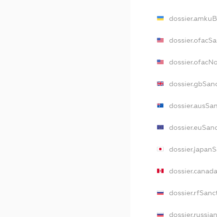
dossier.amkuB
dossier.ofacS
dossier.ofac
dossier.gbSan
dossier.ausSa
dossier.euSan
dossier.japan
dossier.canad
dossier.rfSanc
dossier.russia