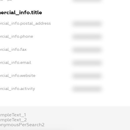
rcial_info.title
rcial_info.postal_address
XXXXXXXXXX
rcial_info.phone
XXXXXXXXXX
rcial_info.fax
XXXXXXXXXX
rcial_info.email
XXXXXXXXXX
rcial_info.website
XXXXXXXXXX
cial_info.activity
XXXXXXXXXX
ampleText_1
ampleText_2
onymousPerSearch2