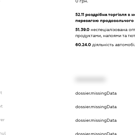
:
0 грн.
52.11
роздрібна торгівля в н
перевагою продовольчого 
51.39.0
неспеціалізована оп
продуктами, напоями та т
60.24.0
діяльність автомоб
XXXXXXXXXX
bt
dossier.missingData
bt
dossier.missingData
yer
dossier.missingData
nul
dossier.missingData