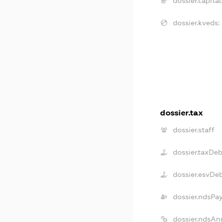
dossier.capital
dossier.kveds:
dossier.tax
dossier.staff
dossier.taxDe
dossier.esvDe
dossier.ndsPa
dossier.ndsAn