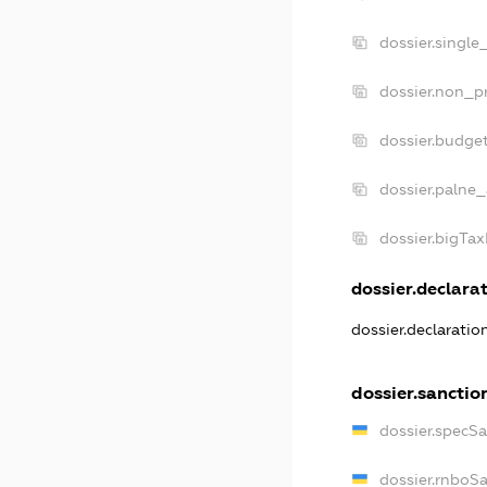
dossier.single
dossier.non_pr
dossier.budge
dossier.palne_
dossier.bigTa
dossier.declarat
dossier.declarati
dossier.sanctio
dossier.specS
dossier.rnboS