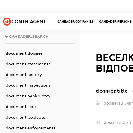
CONTR AGENT
CAHEADER.COMPANIES
CAHEADER.PERSONS
CAHEADER.SEARCH
document.dossier
ВЕСЕЛ
document.statements
ВІДПО
document.history
document.inspections
dossier.title
document.bankruptcy
dossier.fullNa
document.court
document.taxdebts
dossier.opfSu
document.enforcements