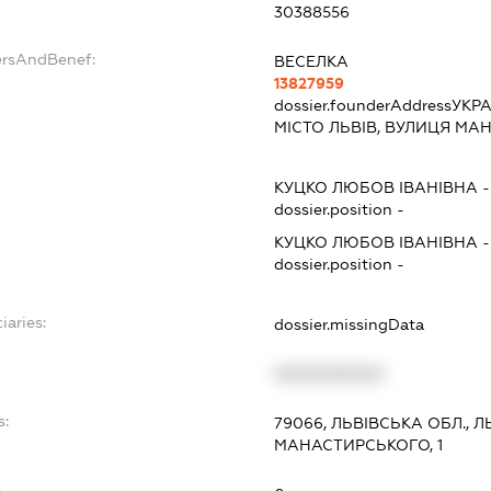
30388556
ersAndBenef:
ВЕСЕЛКА
13827959
dossier.founderAddress
УКРА
МІСТО ЛЬВІВ, ВУЛИЦЯ МА
КУЦКО ЛЮБОВ ІВАНІВНА
dossier.position -
КУЦКО ЛЮБОВ ІВАНІВНА
dossier.position -
iaries:
dossier.missingData
XXXXXXXXXX
s:
79066, ЛЬВІВСЬКА ОБЛ., Л
МАНАСТИРСЬКОГО, 1