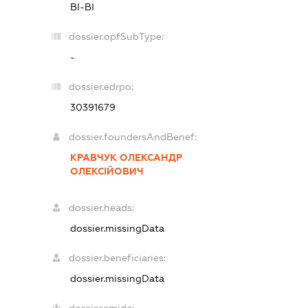
ВІ-ВІ
dossier.opfSubType:
-
dossier.edrpo:
30391679
dossier.foundersAndBenef:
КРАВЧУК ОЛЕКСАНДР
ОЛЕКСІЙОВИЧ
dossier.heads:
dossier.missingData
dossier.beneficiaries:
dossier.missingData
dossier.smida: