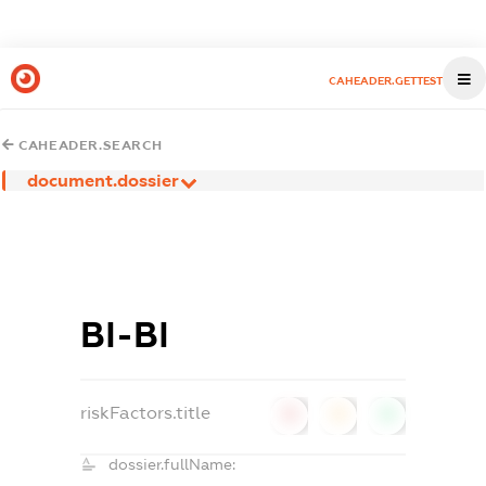
CAHEADER.GETTEST
CAHEADER.SEARCH
document.dossier
ВІ-ВІ
riskFactors.title
0
0
0
dossier.fullName: