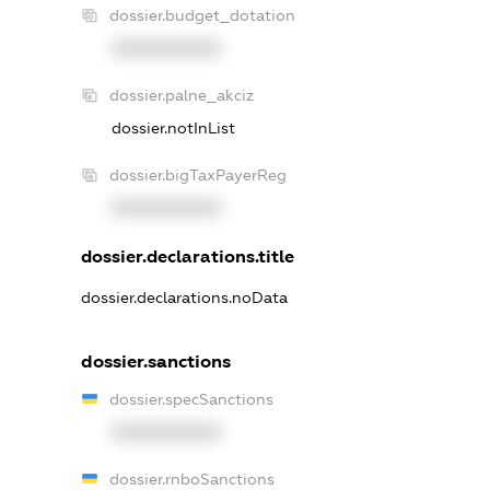
dossier.budget_dotation
XXXXXXXXXX
dossier.palne_akciz
dossier.notInList
dossier.bigTaxPayerReg
XXXXXXXXXX
dossier.declarations.title
dossier.declarations.noData
dossier.sanctions
dossier.specSanctions
XXXXXXXXXX
dossier.rnboSanctions