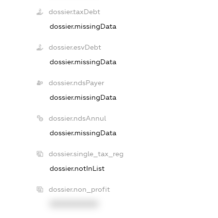
dossier.taxDebt
dossier.missingData
dossier.esvDebt
dossier.missingData
dossier.ndsPayer
dossier.missingData
dossier.ndsAnnul
dossier.missingData
dossier.single_tax_reg
dossier.notInList
dossier.non_profit
XXXXXXXXXX