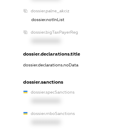
dossier.palne_akciz
dossier.notInList
dossier.bigTaxPayerReg
XXXXXXXXXX
dossier.declarations.title
dossier.declarations.noData
dossier.sanctions
dossier.specSanctions
XXXXXXXXXX
dossier.rnboSanctions
XXXXXXXXXX