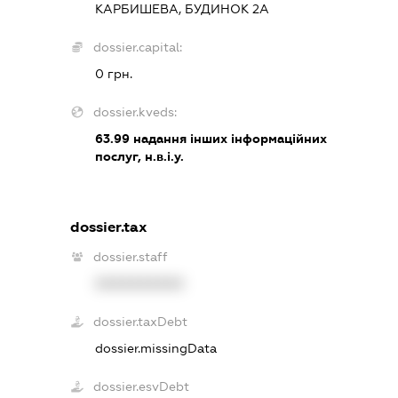
КАРБИШЕВА, БУДИНОК 2А
dossier.capital:
0 грн.
dossier.kveds:
63.99
надання інших інформаційних
послуг, н.в.і.у.
dossier.tax
dossier.staff
XXXXXXXXXX
dossier.taxDebt
dossier.missingData
dossier.esvDebt