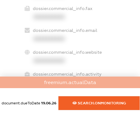
dossier.commercial_info.fax
XXXXXXXXXX
dossier.commercial_info.email
XXXXXXXXXX
dossier.commercial_info.website
XXXXXXXXXX
dossier.commercial_info.activity
freemium.actualData
XXXXXXXXXX
document.dueToDate
19.06.26
SEARCH.ONMONITORING
freemium.exampleText_1
freemium.exampleText_2
freemium.anonymousPerSearch2
FREEMIUM.DETAILS