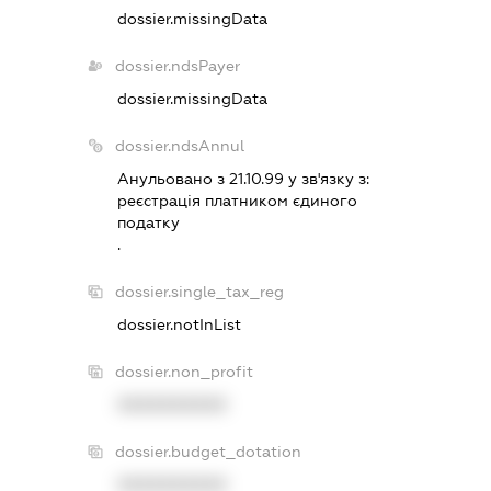
dossier.missingData
dossier.ndsPayer
dossier.missingData
dossier.ndsAnnul
Анульовано з 21.10.99 у зв'язку з:
реєстрацiя платником єдиного
податку
.
dossier.single_tax_reg
dossier.notInList
dossier.non_profit
XXXXXXXXXX
dossier.budget_dotation
XXXXXXXXXX