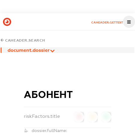
CAHEADER.GETTEST
CAHEADER.SEARCH
document.dossier
АБОНЕНТ
riskFactors.title
0
0
0
dossier.fullName: