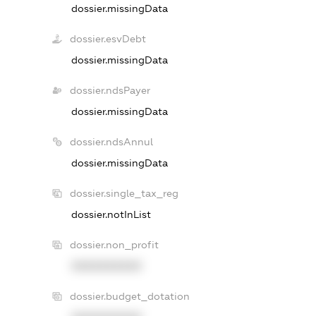
dossier.missingData
dossier.esvDebt
dossier.missingData
dossier.ndsPayer
dossier.missingData
dossier.ndsAnnul
dossier.missingData
dossier.single_tax_reg
dossier.notInList
dossier.non_profit
XXXXXXXXXX
dossier.budget_dotation