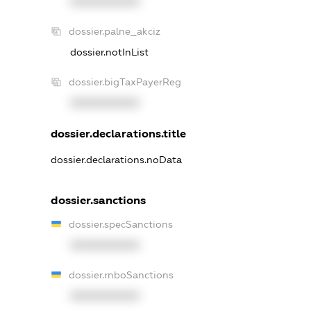
XXXXXXXXXX
dossier.palne_akciz
dossier.notInList
dossier.bigTaxPayerReg
XXXXXXXXXX
dossier.declarations.title
dossier.declarations.noData
dossier.sanctions
dossier.specSanctions
XXXXXXXXXX
dossier.rnboSanctions
XXXXXXXXXX