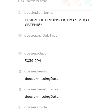
riskFactors.title
0
0
0
dossier.fullName:
ПРИВАТНЕ ПІДПРИЄМСТВО "САНО І
ЄВГЕНІЙ"
dossier.opfSubType:
-
dossier.edrpo:
30391794
dossier.heads:
dossier.missingData
dossier.beneficiaries:
dossier.missingData
dossier.smida: