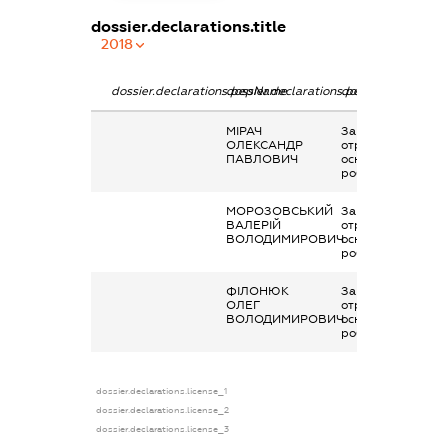
dossier.declarations.title
2018
dossier.declarations.pepName
dossier.declarations.personName
dossier.declaratio
МІРАЧ
Заробітна плата
ОЛЕКСАНДР
отримана за
ПАВЛОВИЧ
основним місцем
роботи
МОРОЗОВСЬКИЙ
Заробітна плата
ВАЛЕРІЙ
отримана за
ВОЛОДИМИРОВИЧ
основним місцем
роботи
ФІЛОНЮК
Заробітна плата
ОЛЕГ
отримана за
ВОЛОДИМИРОВИЧ
основним місцем
роботи
dossier.declarations.license_1
dossier.declarations.license_2
dossier.declarations.license_3