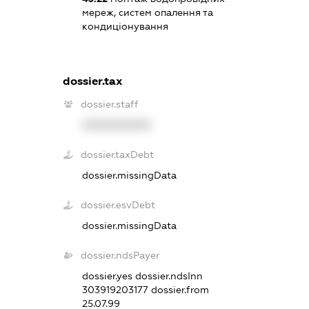
мереж, систем опалення та
кондиціонування
dossier.tax
dossier.staff
XXXXXXXXXX
dossier.taxDebt
dossier.missingData
dossier.esvDebt
dossier.missingData
dossier.ndsPayer
dossier.yes
dossier.ndsInn
303919203177
dossier.from
25.07.99