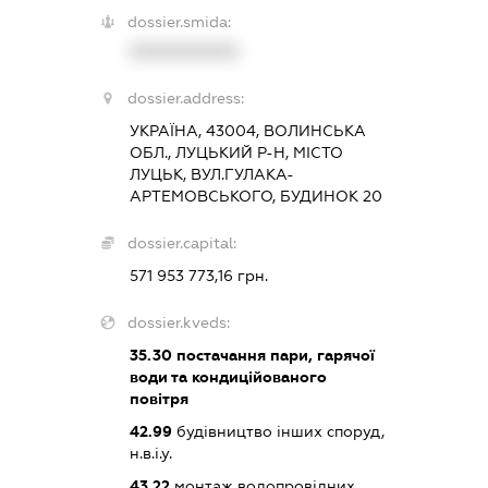
dossier.smida:
XXXXXXXXXX
dossier.address:
УКРАЇНА, 43004, ВОЛИНСЬКА
ОБЛ., ЛУЦЬКИЙ Р-Н, МІСТО
ЛУЦЬК, ВУЛ.ГУЛАКА-
АРТЕМОВСЬКОГО, БУДИНОК 20
dossier.capital:
571 953 773,16 грн.
dossier.kveds:
35.30
постачання пари, гарячої
води та кондиційованого
повітря
42.99
будівництво інших споруд,
н.в.і.у.
43.22
монтаж водопровідних