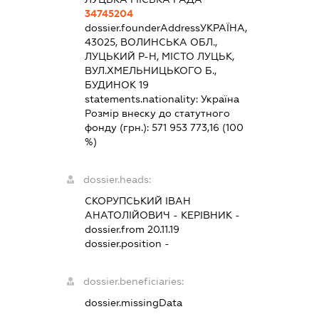
34745204
dossier.founderAddress
УКРАЇНА,
43025, ВОЛИНСЬКА ОБЛ.,
ЛУЦЬКИЙ Р-Н, МІСТО ЛУЦЬК,
ВУЛ.ХМЕЛЬНИЦЬКОГО Б.,
БУДИНОК 19
statements.nationality:
Україна
Розмір внеску до статутного
фонду (грн.):
571 953 773,16
(100
%)
dossier.heads:
СКОРУПСЬКИЙ ІВАН
АНАТОЛІЙОВИЧ
-
КЕРІВНИК
-
dossier.from 20.11.19
dossier.position -
dossier.beneficiaries:
dossier.missingData