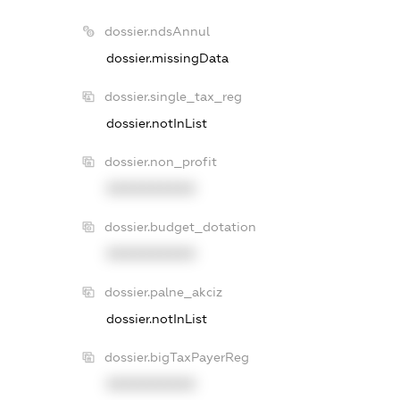
dossier.ndsAnnul
dossier.missingData
dossier.single_tax_reg
dossier.notInList
dossier.non_profit
XXXXXXXXXX
dossier.budget_dotation
XXXXXXXXXX
dossier.palne_akciz
dossier.notInList
dossier.bigTaxPayerReg
XXXXXXXXXX