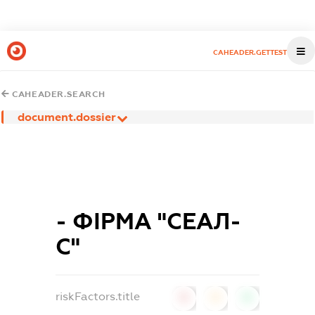
CAHEADER.GETTEST
CAHEADER.SEARCH
document.dossier
- ФІРМА "СЕАЛ-
С"
riskFactors.title
0
0
0