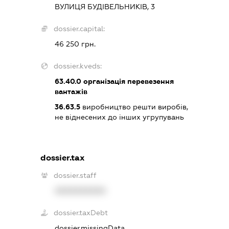
ВУЛИЦЯ БУДІВЕЛЬНИКІВ, 3
dossier.capital:
46 250 грн.
dossier.kveds:
63.40.0
організація перевезення
вантажів
36.63.5
виробництво решти виробів,
не віднесених до інших угрупувань
dossier.tax
dossier.staff
XXXXXXXXXX
dossier.taxDebt
dossier.missingData