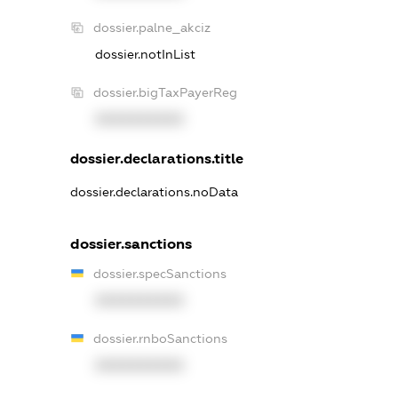
dossier.palne_akciz
dossier.notInList
dossier.bigTaxPayerReg
XXXXXXXXXX
dossier.declarations.title
dossier.declarations.noData
dossier.sanctions
dossier.specSanctions
XXXXXXXXXX
dossier.rnboSanctions
XXXXXXXXXX