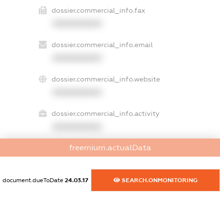
dossier.commercial_info.fax
XXXXXXXXXX
dossier.commercial_info.email
XXXXXXXXXX
dossier.commercial_info.website
XXXXXXXXXX
dossier.commercial_info.activity
XXXXXXXXXX
freemium.actualData
freemium.exampleText_1
freemium.exampleText_2
document.dueToDate
24.03.17
SEARCH.ONMONITORING
freemium.anonymousPerSearch2
FREEMIUM.DETAILS
FREEMIUM.REGISTER