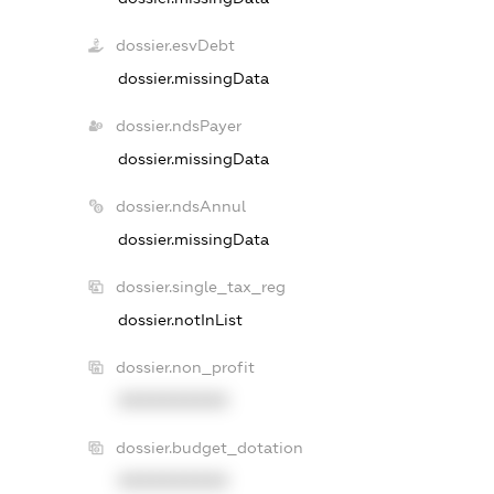
dossier.esvDebt
dossier.missingData
dossier.ndsPayer
dossier.missingData
dossier.ndsAnnul
dossier.missingData
dossier.single_tax_reg
dossier.notInList
dossier.non_profit
XXXXXXXXXX
dossier.budget_dotation
XXXXXXXXXX