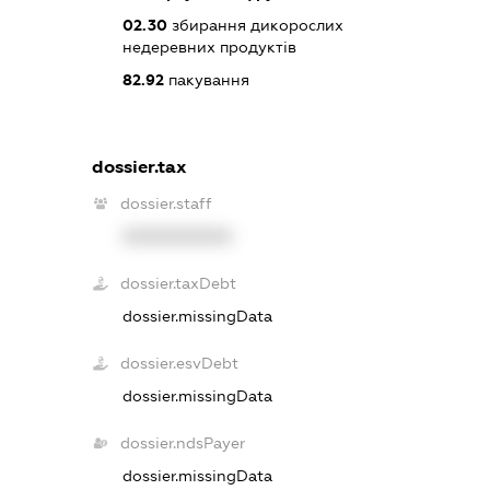
02.30
збирання дикорослих
недеревних продуктів
82.92
пакування
dossier.tax
dossier.staff
XXXXXXXXXX
dossier.taxDebt
dossier.missingData
dossier.esvDebt
dossier.missingData
dossier.ndsPayer
dossier.missingData