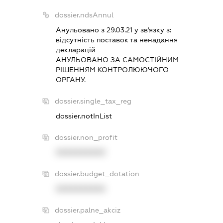
dossier.ndsAnnul
Анульовано з 29.03.21 у зв'язку з:
вiдсутнiсть поставок та ненадання
декларацiй
АНУЛЬОВАНО ЗА САМОСТIЙНИМ
РIШЕННЯМ КОНТРОЛЮЮЧОГО
ОРГАНУ.
dossier.single_tax_reg
dossier.notInList
dossier.non_profit
XXXXXXXXXX
dossier.budget_dotation
XXXXXXXXXX
dossier.palne_akciz