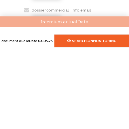
dossier.commercial_info.email
XXXXXXXXXX
freemium.actualData
dossier.commercial_info.website
XXXXXXXXXX
document.dueToDate
04.05.25
SEARCH.ONMONITORING
dossier.commercial_info.activity
XXXXXXXXXX
freemium.exampleText_1
freemium.exampleText_2
freemium.anonymousPerSearch2
FREEMIUM.DETAILS
FREEMIUM.REGISTER