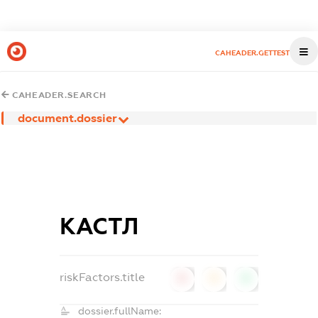
CAHEADER.GETTEST
CAHEADER.SEARCH
document.dossier
КАСТЛ
riskFactors.title
0
0
0
dossier.fullName: