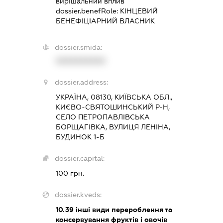
вирішальний вплив
dossier.benefRole:
КІНЦЕВИЙ
БЕНЕФІЦІАРНИЙ ВЛАСНИК
dossier.smida:
XXXXXXXXXX
dossier.address:
УКРАЇНА, 08130, КИЇВСЬКА ОБЛ.,
КИЄВО-СВЯТОШИНСЬКИЙ Р-Н,
СЕЛО ПЕТРОПАВЛІВСЬКА
БОРЩАГІВКА, ВУЛИЦЯ ЛЕНІНА,
БУДИНОК 1-Б
dossier.capital:
100 грн.
dossier.kveds:
10.39
інші види перероблення та
консервування фруктів і овочів