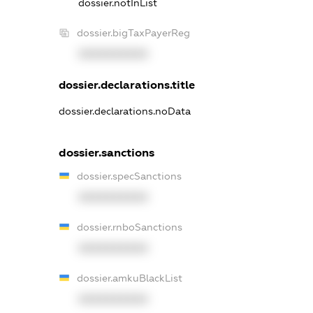
dossier.notInList
dossier.bigTaxPayerReg
XXXXXXXXXX
dossier.declarations.title
dossier.declarations.noData
dossier.sanctions
dossier.specSanctions
XXXXXXXXXX
dossier.rnboSanctions
XXXXXXXXXX
dossier.amkuBlackList
XXXXXXXXXX