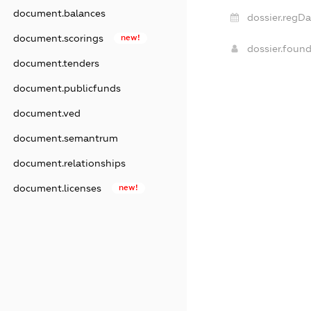
document.balances
dossier.regDa
document.scorings
new!
dossier.foun
document.tenders
document.publicfunds
document.ved
document.semantrum
document.relationships
document.licenses
new!