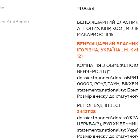
te:
14.06.99
dersAndBenef:
БЕНЕФІЦІАРНИЙ ВЛАСНИК
АНТОНИУ, КІПР, КОО , М. Л
МАКАРИОС ІІІ 15
БЕНЕФІЦІАРНИЙ ВЛАСНИК
ІГОРІВНА, УКРАЇНА , М. КИ
121
КОМПАНІЯ З ОБМЕЖЕНОЮ
ВЕНЧЕРС ЛТД"
dossier.founderAddress
БРИТ
00000, РОУД ТАУН, ВІКХЕ
statements.nationality:
Брит
Розмір внеску до статутног
РЕГІОНБУД-ІНВЕСТ
34431128
dossier.founderAddress
УКРА
ЦЕРКВА(З), ВУЛ.ХМЕЛЬНИ
statements.nationality:
Укра
Розмір внеску до статутног