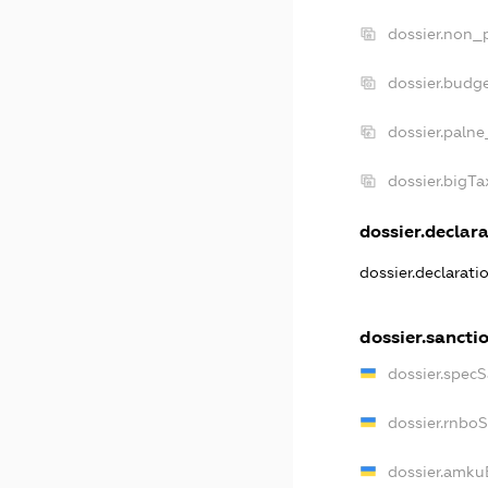
dossier.non_p
dossier.budg
dossier.palne
dossier.bigT
dossier.declara
dossier.declarat
dossier.sancti
dossier.spec
dossier.rnbo
dossier.amku