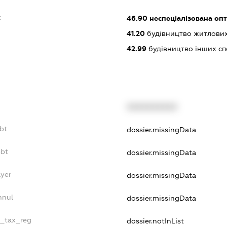
:
46.90
неспеціалізована опт
41.20
будівництво житлових
42.99
будівництво інших спор
XXXXXXXXXX
bt
dossier.missingData
ebt
dossier.missingData
ayer
dossier.missingData
nnul
dossier.missingData
e_tax_reg
dossier.notInList