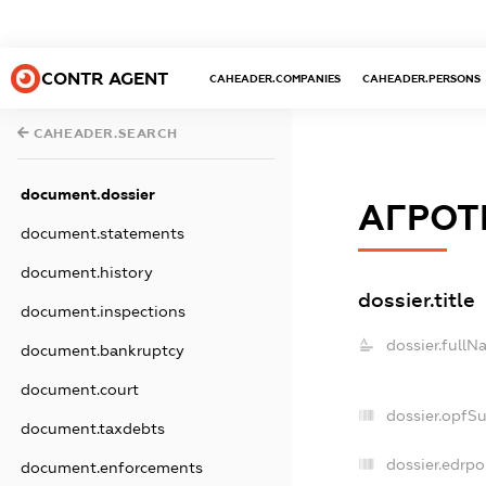
CONTR AGENT
CAHEADER.COMPANIES
CAHEADER.PERSONS
CAHEADER.SEARCH
document.dossier
АГРОТ
document.statements
document.history
dossier.title
document.inspections
dossier.fullN
document.bankruptcy
document.court
dossier.opfS
document.taxdebts
dossier.edrpo
document.enforcements