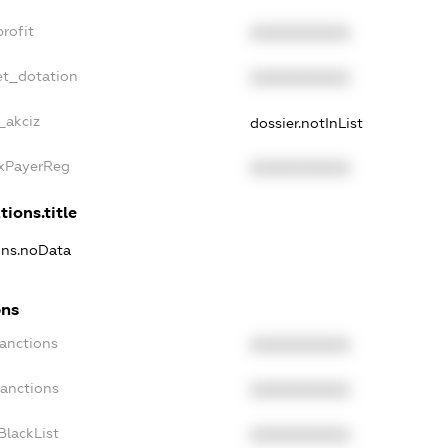
rofit
XXXXXXXXXX
et_dotation
XXXXXXXXXX
_akciz
dossier.notInList
axPayerReg
XXXXXXXXXX
tions.title
ions.noData
ons
Sanctions
XXXXXXXXXX
Sanctions
XXXXXXXXXX
BlackList
XXXXXXXXXX