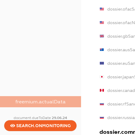
dossier.ofac
dossier.ofac
dossier.gbSa
dossier.ausS
dossier.euSa
dossier.japa
dossier.cana
freemium.actualData
dossier.rfSan
dossier.russi
document.dueToDate
29.06.24
SEARCH.ONMONITORING
dossier.comm