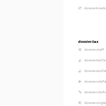
dossier.kveds
dossier.tax
dossier.staff
dossier.taxDe
dossier.esvD
dossier.ndsP
dossier.ndsA
dossier.singl