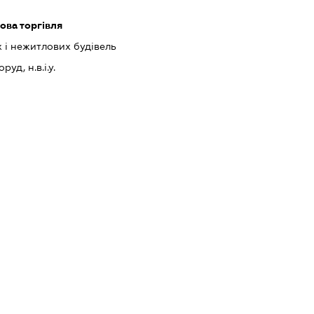
ова торгівля
 і нежитлових будівель
уд, н.в.і.у.