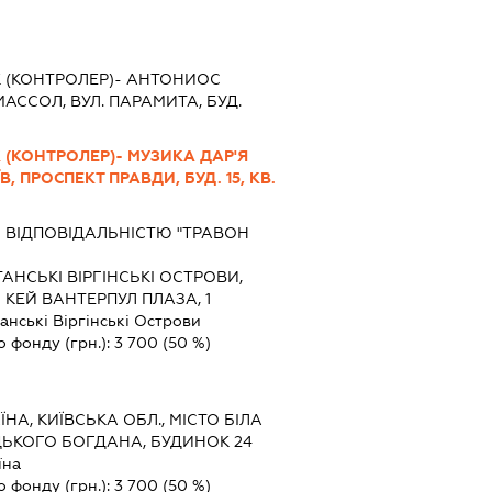
 (КОНТРОЛЕР)- АНТОНИОС
ІМАССОЛ, ВУЛ. ПАРАМИТА, БУД.
 (КОНТРОЛЕР)- МУЗИКА ДАР'Я
ЇВ, ПРОСПЕКТ ПРАВДИ, БУД. 15, КВ.
 ВІДПОВІДАЛЬНІСТЮ "ТРАВОН
АНСЬКІ ВІРГІНСЬКІ ОСТРОВИ,
М КЕЙ ВАНТЕРПУЛ ПЛАЗА, 1
анські Віргінські Острови
о фонду (грн.):
3 700
(50 %)
ЇНА, КИЇВСЬКА ОБЛ., МІСТО БІЛА
ЦЬКОГО БОГДАНА, БУДИНОК 24
їна
о фонду (грн.):
3 700
(50 %)