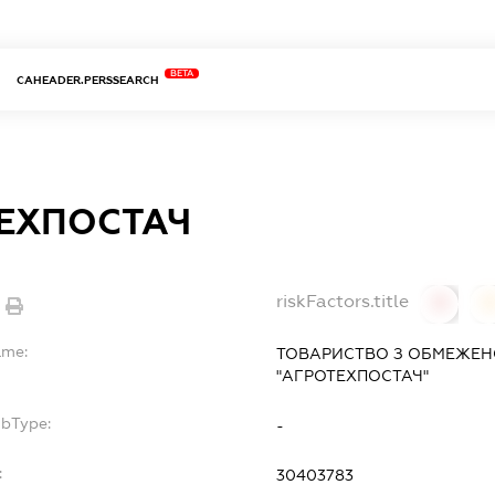
BETA
CAHEADER.PERSSEARCH
ЕХПОСТАЧ
riskFactors.title
0
ame:
ТОВАРИСТВО З ОБМЕЖЕН
"АГРОТЕХПОСТАЧ"
ubType:
-
:
30403783