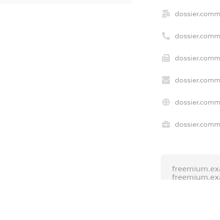
dossier.comm
dossier.comm
dossier.comme
dossier.comm
dossier.comm
dossier.comme
freemium.ex
freemium.e
freemium.a
FREEMIUM.