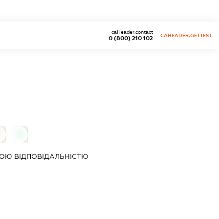
caHeader.contact
CAHEADER.GETTEST
0 (800) 210 102
0
0
ОЮ ВІДПОВІДАЛЬНІСТЮ