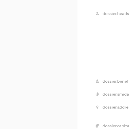
dossier.heads
dossier.benefi
dossier.smida
dossier.addre
dossier.capita