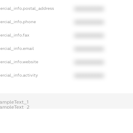
ercial_info.postal_address
XXXXXXXXXX
ercial_info.phone
XXXXXXXXXX
rcial_info.fax
XXXXXXXXXX
ercial_info.email
XXXXXXXXXX
ercial_info.website
XXXXXXXXXX
rcial_info.activity
XXXXXXXXXX
ampleText_1
xampleText_2
nonymousPerSearch2
DETAILS
FREEMIUM.REGISTER