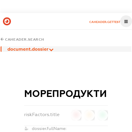
CAHEADER.GETTEST
CAHEADER.SEARCH
document.dossier
МОРЕПРОДУКТИ
riskFactors.title
0
0
0
dossier.fullName: