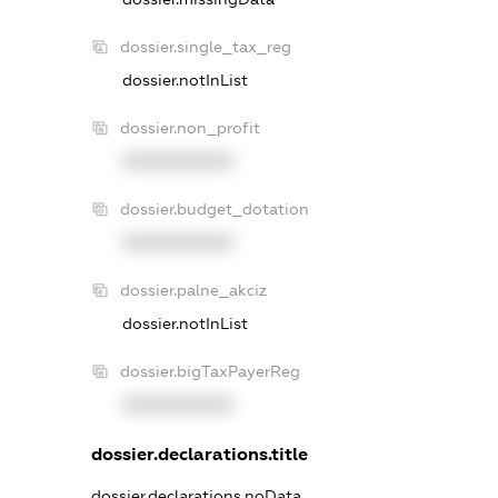
dossier.single_tax_reg
dossier.notInList
dossier.non_profit
XXXXXXXXXX
dossier.budget_dotation
XXXXXXXXXX
dossier.palne_akciz
dossier.notInList
dossier.bigTaxPayerReg
XXXXXXXXXX
dossier.declarations.title
dossier.declarations.noData