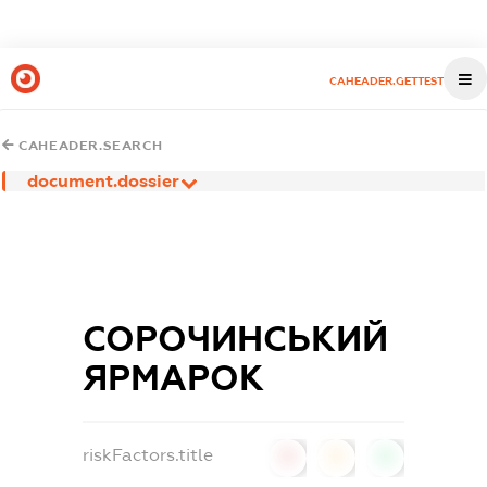
CAHEADER.GETTEST
CAHEADER.SEARCH
document.dossier
СОРОЧИНСЬКИЙ
ЯРМАРОК
riskFactors.title
0
0
0