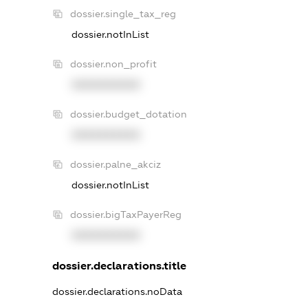
dossier.single_tax_reg
dossier.notInList
dossier.non_profit
XXXXXXXXXX
dossier.budget_dotation
XXXXXXXXXX
dossier.palne_akciz
dossier.notInList
dossier.bigTaxPayerReg
XXXXXXXXXX
dossier.declarations.title
dossier.declarations.noData