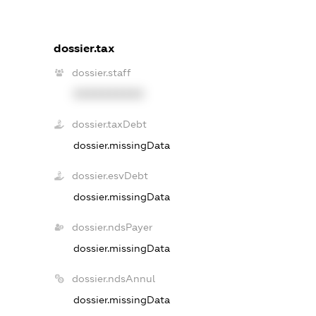
dossier.tax
dossier.staff
XXXXXXXXXX
dossier.taxDebt
dossier.missingData
dossier.esvDebt
dossier.missingData
dossier.ndsPayer
dossier.missingData
dossier.ndsAnnul
dossier.missingData