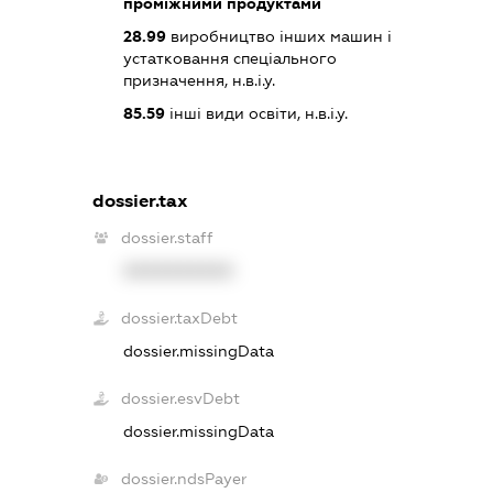
проміжними продуктами
28.99
виробництво інших машин і
устатковання спеціального
призначення, н.в.і.у.
85.59
інші види освіти, н.в.і.у.
dossier.tax
dossier.staff
XXXXXXXXXX
dossier.taxDebt
dossier.missingData
dossier.esvDebt
dossier.missingData
dossier.ndsPayer