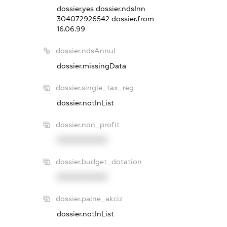
dossier.yes
dossier.ndsInn
304072926542
dossier.from
16.06.99
dossier.ndsAnnul
dossier.missingData
dossier.single_tax_reg
dossier.notInList
dossier.non_profit
XXXXXXXXXX
dossier.budget_dotation
XXXXXXXXXX
dossier.palne_akciz
dossier.notInList