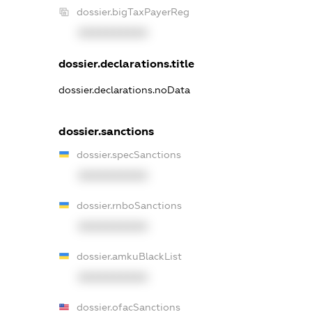
dossier.bigTaxPayerReg
XXXXXXXXXX
dossier.declarations.title
dossier.declarations.noData
dossier.sanctions
dossier.specSanctions
XXXXXXXXXX
dossier.rnboSanctions
XXXXXXXXXX
dossier.amkuBlackList
XXXXXXXXXX
dossier.ofacSanctions