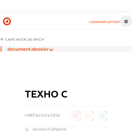
CAHEADER.GETTEST
CAHEADER.SEARCH
document.dossier
ТЕХНО С
riskFactors.title
0
0
0
dossier.fullName: