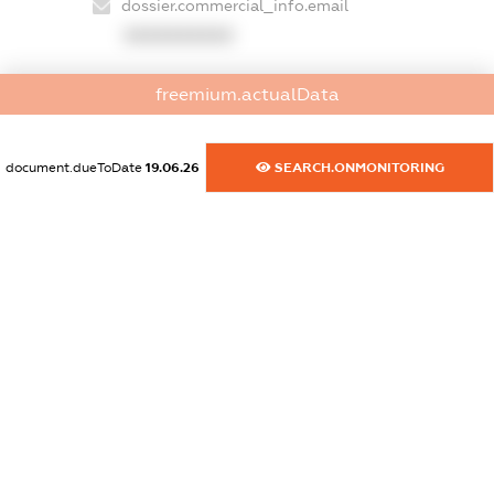
dossier.commercial_info.email
XXXXXXXXXX
dossier.commercial_info.website
freemium.actualData
XXXXXXXXXX
dossier.commercial_info.activity
document.dueToDate
19.06.26
SEARCH.ONMONITORING
XXXXXXXXXX
freemium.exampleText_1
freemium.exampleText_2
freemium.anonymousPerSearch2
FREEMIUM.DETAILS
FREEMIUM.REGISTER