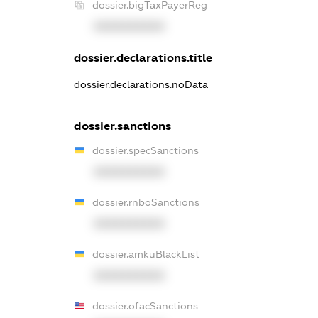
dossier.bigTaxPayerReg
XXXXXXXXXX
dossier.declarations.title
dossier.declarations.noData
dossier.sanctions
dossier.specSanctions
XXXXXXXXXX
dossier.rnboSanctions
XXXXXXXXXX
dossier.amkuBlackList
XXXXXXXXXX
dossier.ofacSanctions