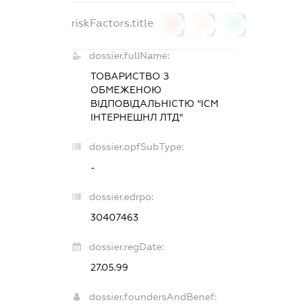
riskFactors.title
0
0
0
dossier.fullName:
ТОВАРИСТВО З
ОБМЕЖЕНОЮ
ВІДПОВІДАЛЬНІСТЮ "ІСМ
ІНТЕРНЕШНЛ ЛТД"
dossier.opfSubType:
-
dossier.edrpo:
30407463
dossier.regDate:
27.05.99
dossier.foundersAndBenef: