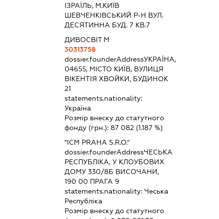
ІЗРАЇЛЬ, М.КИЇВ
ШЕВЧЕНКІВСЬКИЙ Р-Н ВУЛ.
ДЕСЯТИННА БУД. 7 КВ.7
ДИВОСВІТ М
30313758
dossier.founderAddress
УКРАЇНА,
04655, МІСТО КИЇВ, ВУЛИЦЯ
ВІКЕНТІЯ ХВОЙКИ, БУДИНОК
21
statements.nationality:
Україна
Розмір внеску до статутного
фонду (грн.):
87 082
(1.187 %)
"ICM PRAHA S.R.O."
dossier.founderAddress
ЧЕСЬКА
РЕСПУБЛІКА, У КЛОУБОВИХ
ДОМУ 330/8Б ВИСОЧАНИ,
190 00 ПРАГА 9
statements.nationality:
Чеська
Республіка
Розмір внеску до статутного