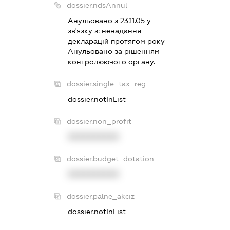
dossier.ndsAnnul
Анульовано з 23.11.05 у
зв'язку з:
ненадання
декларацiй протягом року
Анульовано за рiшенням
контролюючого органу.
dossier.single_tax_reg
dossier.notInList
dossier.non_profit
XXXXXXXXXX
dossier.budget_dotation
XXXXXXXXXX
dossier.palne_akciz
dossier.notInList