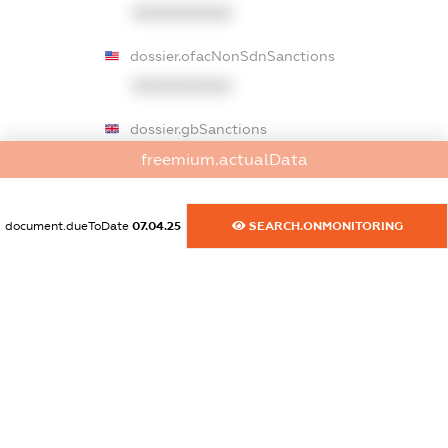
XXXXXXXXXX
dossier.ofacNonSdnSanctions
XXXXXXXXXX
dossier.gbSanctions
XXXXXXXXXX
freemium.actualData
dossier.ausSanctions
document.dueToDate
07.04.25
SEARCH.ONMONITORING
XXXXXXXXXX
dossier.euSanctions
XXXXXXXXXX
dossier.japanSanctions
XXXXXXXXXX
dossier.canadaSanctions