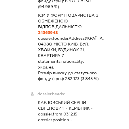
фонду (грн.):
6 970 081,30
(94.969 %)
ІСМ У ФОРМІ ТОВАРИСТВА З
ОБМЕЖЕНОЮ
ВІДПОВІДАЛЬНІСТЮ
24363948
dossier.founderAddress
УКРАЇНА,
04080, МІСТО КИЇВ, ВУЛ.
ХВОЙКИ, БУДИНОК 21,
КВАРТИРА 7
statements.nationality:
Україна
Розмір внеску до статутного
фонду (грн.):
282 173
(3.845 %)
dossier.heads:
КАРЛОВСЬКИЙ СЕРГІЙ
ЄВГЕНОВИЧ
-
КЕРІВНИК
-
dossier.from 03.12.15
dossier.position -