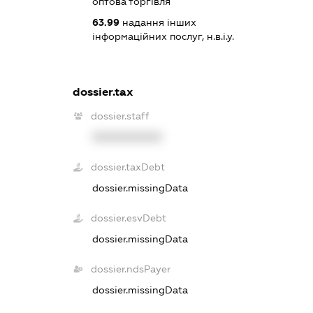
оптова торгівля
63.99
надання інших
інформаційних послуг, н.в.і.у.
dossier.tax
dossier.staff
XXXXXXXXXX
dossier.taxDebt
dossier.missingData
dossier.esvDebt
dossier.missingData
dossier.ndsPayer
dossier.missingData