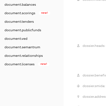
document.balances
document.scorings
new!
document.tenders
document.publicfunds
document.ved
dossier.heads:
document.semantrum
document.relationships
document.licenses
new!
dossier.benefic
dossier.smida:
dossier.addres