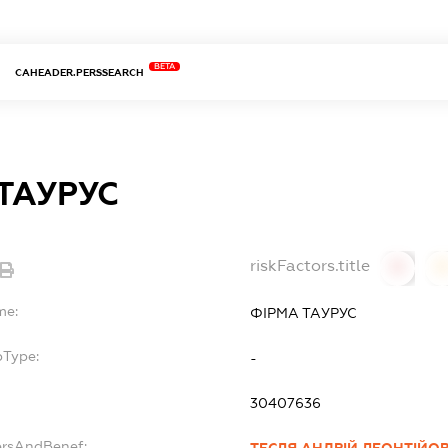
BETA
CAHEADER.PERSSEARCH
ТАУРУС
riskFactors.title
0
0
me:
ФІРМА ТАУРУС
bType:
-
30407636
ersAndBenef: