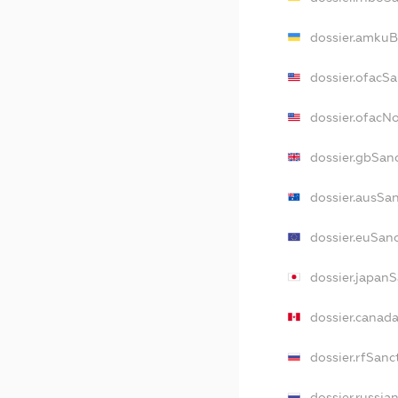
dossier.amkuB
dossier.ofacS
dossier.ofac
dossier.gbSan
dossier.ausSa
dossier.euSan
dossier.japan
dossier.canad
dossier.rfSanc
dossier.russia