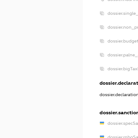
dossier.single
dossier.non_pr
dossier.budge
dossier.palne_
dossier.bigTa
dossier.declarat
dossier.declarati
dossier.sanctio
dossier.specS
dossier.rnboS