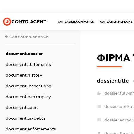
CONTR AGENT
CAHEADER.COMPANIES
CAHEADER.PERSONS
CAHEADER.SEARCH
document.dossier
ФІРМА 
document.statements
document.history
dossier.title
document.inspections
dossier.fullNa
document.bankruptcy
dossier.opfSu
document.court
document.taxdebts
dossier.edrpo:
document.enforcements
dossier.found