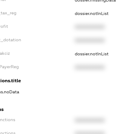
_tax_reg
dossier.notInList
ofit
XXXXXXXXXX
t_dotation
XXXXXXXXXX
akciz
dossier.notInList
xPayerReg
XXXXXXXXXX
ions.title
ons.noData
ns
anctions
XXXXXXXXXX
anctions
XXXXXXXXXX