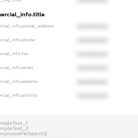
XXXXXXXXXX
rcial_info.title
rcial_info.postal_address
XXXXXXXXXX
rcial_info.phone
XXXXXXXXXX
rcial_info.fax
XXXXXXXXXX
rcial_info.email
XXXXXXXXXX
rcial_info.website
XXXXXXXXXX
cial_info.activity
XXXXXXXXXX
ampleText_1
ampleText_2
onymousPerSearch2