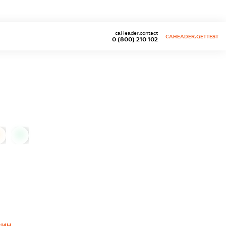
caHeader.contact
CAHEADER.GETTEST
0 (800) 210 102
0