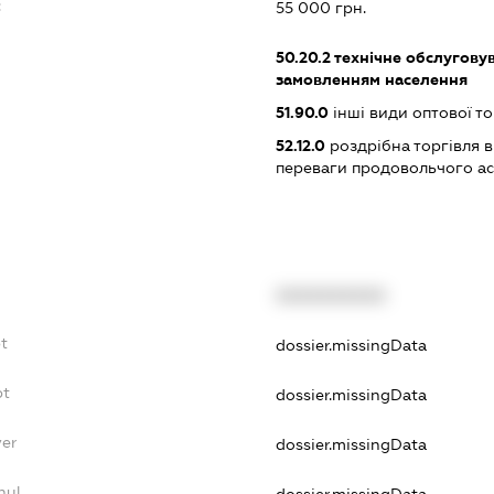
:
55 000 грн.
50.20.2
технічне обслуговув
замовленням населення
51.90.0
інші види оптової то
52.12.0
роздрібна торгівля в
переваги продовольчого а
XXXXXXXXXX
bt
dossier.missingData
bt
dossier.missingData
yer
dossier.missingData
nul
dossier.missingData