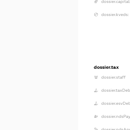
dossier.capital
dossier.kveds:
dossier.tax
dossier.staff
dossier.taxDe
dossier.esvDe
dossier.ndsPa
dossier.ndsAn