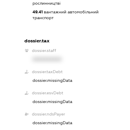
рослинництві
49.41
вантажний автомобільний
транспорт
dossier.tax
dossier.staff
XXXXXXXXXX
dossier.taxDebt
dossier.missingData
dossier.esvDebt
dossier.missingData
dossier.ndsPayer
dossier.missingData