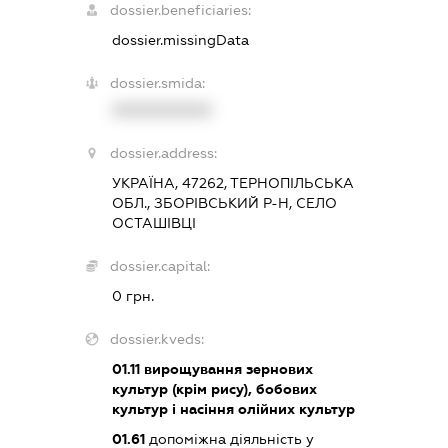
dossier.beneficiaries:
dossier.missingData
dossier.smida:
XXXXXXXXXX
dossier.address:
УКРАЇНА, 47262, ТЕРНОПІЛЬСЬКА
ОБЛ., ЗБОРІВСЬКИЙ Р-Н, СЕЛО
ОСТАШІВЦІ
dossier.capital:
0 грн.
dossier.kveds:
01.11
вирощування зернових
культур (крім рису), бобових
культур і насіння олійних культур
01.61
допоміжна діяльність у