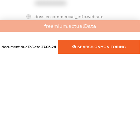
XXXXXXXXXX
dossier.commercial_info.website
XXXXXXXXXX
freemium.actualData
dossier.commercial_info.activity
XXXXXXXXXX
document.dueToDate
27.03.24
SEARCH.ONMONITORING
freemium.exampleText_1
freemium.exampleText_2
freemium.anonymousPerSearch2
FREEMIUM.DETAILS
FREEMIUM.REGISTER