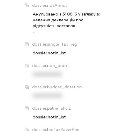
dossier.ndsAnnul
Анульовано з 31.08.15 у зв'язку з:
надання декларацiй про
вiдсутнiсть поставок
.
dossier.single_tax_reg
dossier.notInList
dossier.non_profit
XXXXXXXXXX
dossier.budget_dotation
XXXXXXXXXX
dossier.palne_akciz
dossier.notInList
dossier.bigTaxPayerReg