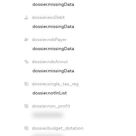
dossier.missingData
dossier.esvDebt
dossier.missingData
dossier.ndsPayer
dossier.missingData
dossier.ndsAnnul
dossier.missingData
dossier.single_tax_reg
dossier.notInList
dossier.non_profit
XXXXXXXXXX
dossier.budget_dotation