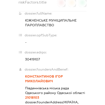
riskFactors.title
0
0
0
dossier.fullName:
ЮЖНЕНСЬКЕ МУНІЦИПАЛЬНЕ
ПАРОПЛАВСТВО
dossier.opfSubType:
-
dossier.edrpo:
30419107
dossier.foundersAndBenef:
КОНСТАНТИНОВ ІГОР
МИКОЛАЙОВИЧ
Південнівська міська рада
Одеського району Одеської області
21018103
dossier.founderAddress
УКРАЇНА,