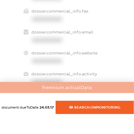
dossier.commercial_info.fax
XXXXXXXXXX
dossier.commercial_info.email
XXXXXXXXXX
dossier.commercial_info.website
XXXXXXXXXX
dossier.commercial_info.activity
XXXXXXXXXX
freemium.actualData
document.dueToDate
24.03.17
SEARCH.ONMONITORING
freemium.exampleText_1
freemium.exampleText_2
freemium.anonymousPerSearch2
FREEMIUM.DETAILS