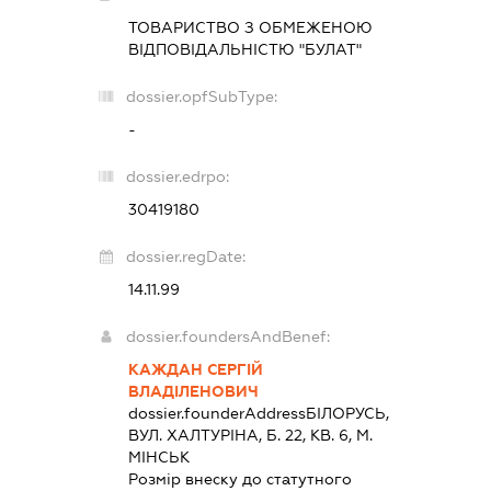
ТОВАРИСТВО З ОБМЕЖЕНОЮ
ВІДПОВІДАЛЬНІСТЮ "БУЛАТ"
dossier.opfSubType:
-
dossier.edrpo:
30419180
dossier.regDate:
14.11.99
dossier.foundersAndBenef:
КАЖДАН СЕРГІЙ
ВЛАДІЛЕНОВИЧ
dossier.founderAddress
БІЛОРУСЬ,
ВУЛ. ХАЛТУРІНА, Б. 22, КВ. 6, М.
МІНСЬК
Розмір внеску до статутного