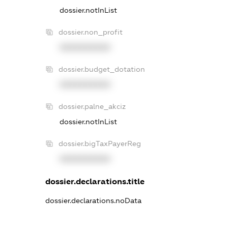
dossier.notInList
dossier.non_profit
XXXXXXXXXX
dossier.budget_dotation
XXXXXXXXXX
dossier.palne_akciz
dossier.notInList
dossier.bigTaxPayerReg
XXXXXXXXXX
dossier.declarations.title
dossier.declarations.noData