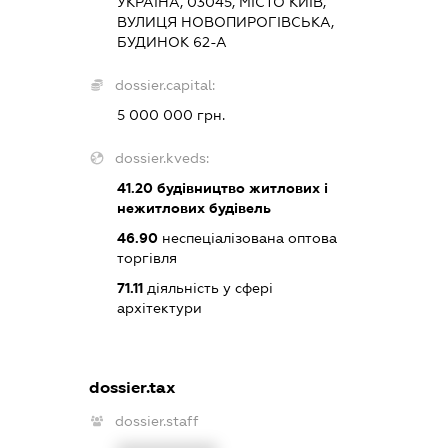
УКРАЇНА, 03045, МІСТО КИЇВ,
ВУЛИЦЯ НОВОПИРОГІВСЬКА,
БУДИНОК 62-А
dossier.capital:
5 000 000 грн.
dossier.kveds:
41.20
будівництво житлових і
нежитлових будівель
46.90
неспеціалізована оптова
торгівля
71.11
діяльність у сфері
архітектури
dossier.tax
dossier.staff