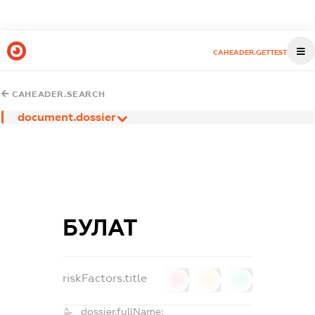
CAHEADER.GETTEST
CAHEADER.SEARCH
document.dossier
БУЛАТ
riskFactors.title
0
0
0
dossier.fullName: