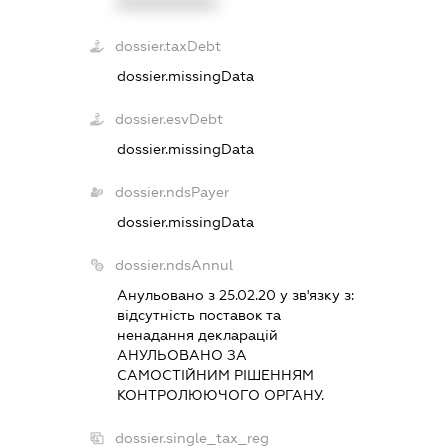
XXXXXXXXXX
dossier.taxDebt
dossier.missingData
dossier.esvDebt
dossier.missingData
dossier.ndsPayer
dossier.missingData
dossier.ndsAnnul
Анульовано з 25.02.20 у зв'язку з:
вiдсутнiсть поставок та
ненадання декларацiй
АНУЛЬОВАНО ЗА
САМОСТIЙНИМ РIШЕННЯМ
КОНТРОЛЮЮЧОГО ОРГАНУ.
dossier.single_tax_reg