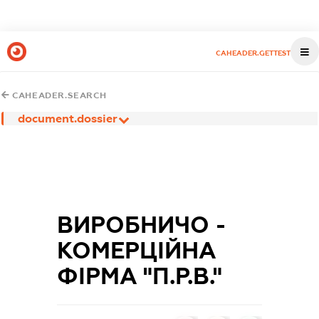
CAHEADER.GETTEST
CAHEADER.SEARCH
document.dossier
ВИРОБНИЧО -
КОМЕРЦІЙНА
ФІРМА "П.Р.В."