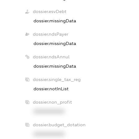
dossier.esvDebt
dossier.missingData
dossier.ndsPayer
dossier.missingData
dossier.ndsAnnul
dossier.missingData
dossier.single_tax_reg
dossier.notInList
dossier.non_profit
XXXXXXXXXX
dossier.budget_dotation
XXXXXXXXXX