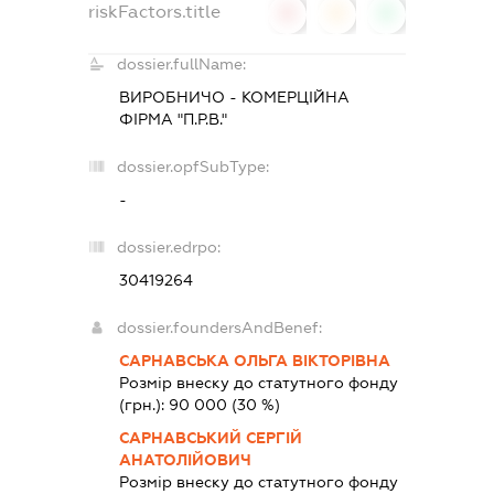
riskFactors.title
0
0
0
dossier.fullName:
ВИРОБНИЧО - КОМЕРЦІЙНА
ФІРМА "П.Р.В."
dossier.opfSubType:
-
dossier.edrpo:
30419264
dossier.foundersAndBenef:
САРНАВСЬКА ОЛЬГА ВІКТОРІВНА
Розмір внеску до статутного фонду
(грн.):
90 000
(30 %)
САРНАВСЬКИЙ СЕРГІЙ
АНАТОЛІЙОВИЧ
Розмір внеску до статутного фонду