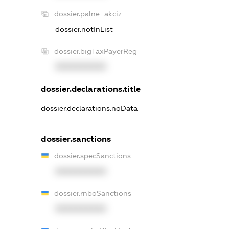
dossier.palne_akciz
dossier.notInList
dossier.bigTaxPayerReg
XXXXXXXXXX
dossier.declarations.title
dossier.declarations.noData
dossier.sanctions
dossier.specSanctions
XXXXXXXXXX
dossier.rnboSanctions
XXXXXXXXXX