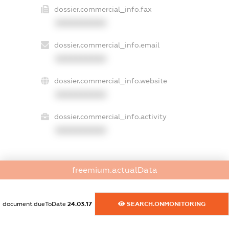
dossier.commercial_info.fax
XXXXXXXXXX
dossier.commercial_info.email
XXXXXXXXXX
dossier.commercial_info.website
XXXXXXXXXX
dossier.commercial_info.activity
XXXXXXXXXX
freemium.actualData
freemium.exampleText_1
freemium.exampleText_2
freemium.anonymousPerSearch2
document.dueToDate
24.03.17
SEARCH.ONMONITORING
FREEMIUM.DETAILS
FREEMIUM.REGISTER