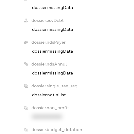
dossier.missingData
dossier.esvDebt
dossier.missingData
dossier.ndsPayer
dossier.missingData
dossier.ndsAnnul
dossier.missingData
dossier.single_tax_reg
dossier.notInList
dossier.non_profit
XXXXXXXXXX
dossier.budget_dotation