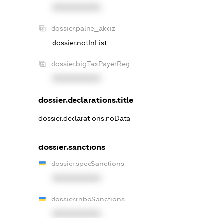
XXXXXXXXXX
dossier.palne_akciz
dossier.notInList
dossier.bigTaxPayerReg
XXXXXXXXXX
dossier.declarations.title
dossier.declarations.noData
dossier.sanctions
dossier.specSanctions
XXXXXXXXXX
dossier.rnboSanctions
XXXXXXXXXX