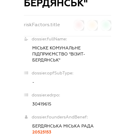
БЕРДЯНСЬК"
riskFactors.title
0
0
0
dossier.fullName:
МІСЬКЕ КОМУНАЛЬНЕ
ПІДПРИЄМСТВО "ВІЗИТ-
БЕРДЯНСЬК"
dossier.opfSubType:
-
dossier.edrpo:
30419615
dossier.foundersAndBenef:
БЕРДЯНСЬКА МІСЬКА РАДА
20525153