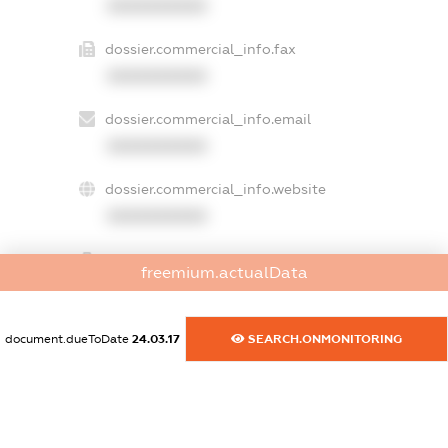
XXXXXXXXXX
dossier.commercial_info.fax
XXXXXXXXXX
dossier.commercial_info.email
XXXXXXXXXX
dossier.commercial_info.website
XXXXXXXXXX
dossier.commercial_info.activity
freemium.actualData
XXXXXXXXXX
document.dueToDate
24.03.17
SEARCH.ONMONITORING
freemium.exampleText_1
freemium.exampleText_2
freemium.anonymousPerSearch2
FREEMIUM.DETAILS