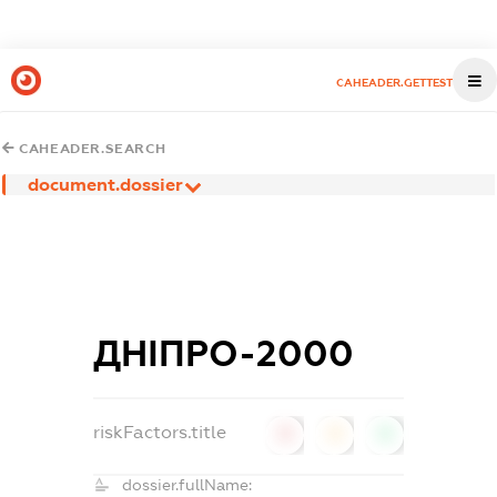
CAHEADER.GETTEST
CAHEADER.SEARCH
document.dossier
ДНІПРО-2000
riskFactors.title
0
0
0
dossier.fullName: