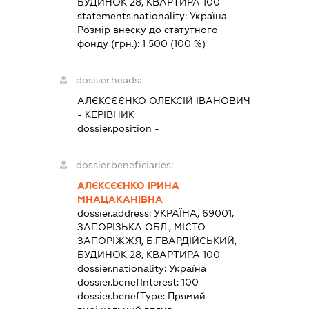
БУДИНОК 28, КВАРТИРА 100
statements.nationality:
Україна
Розмір внеску до статутного
фонду (грн.):
1 500
(100 %)
dossier.heads:
АЛЄКСЄЄНКО ОЛЕКСІЙ ІВАНОВИЧ
-
КЕРІВНИК
dossier.position -
dossier.beneficiaries:
АЛЄКСЄЄНКО ІРИНА
МНАЦАКАНІВНА
dossier.address:
УКРАЇНА, 69001,
ЗАПОРІЗЬКА ОБЛ., МІСТО
ЗАПОРІЖЖЯ, Б.ГВАРДІЙСЬКИЙ,
БУДИНОК 28, КВАРТИРА 100
dossier.nationality:
Україна
dossier.benefInterest:
100
dossier.benefType:
Прямий