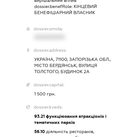
вирішальний вплив
dossier.benefRole:
КІНЦЕВИЙ
БЕНЕФІЦІАРНИЙ ВЛАСНИК
dossier.smida:
XXXXXXXXXX
dossier.address:
УКРАЇНА, 71100, ЗАПОРІЗЬКА ОБЛ.,
МІСТО БЕРДЯНСЬК, ВУЛИЦЯ
ТОЛСТОГО, БУДИНОК 2А
dossier.capital:
1 500 грн.
dossier.kveds:
93.21
функціювання атракціонів і
тематичних парків
56.10
діяльність ресторанів,