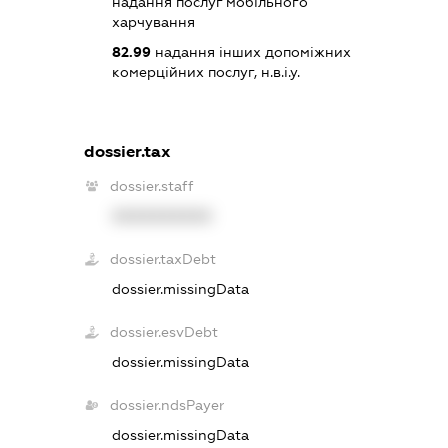
надання послуг мобільного
харчування
82.99
надання інших допоміжних
комерційних послуг, н.в.і.у.
dossier.tax
dossier.staff
XXXXXXXXXX
dossier.taxDebt
dossier.missingData
dossier.esvDebt
dossier.missingData
dossier.ndsPayer
dossier.missingData