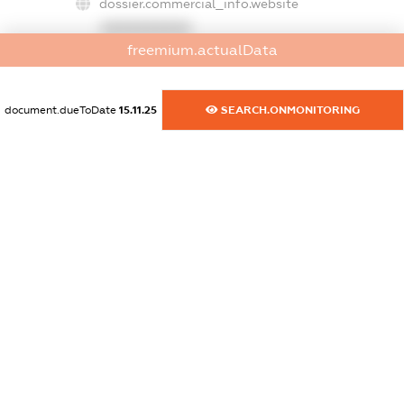
dossier.commercial_info.website
XXXXXXXXXX
freemium.actualData
dossier.commercial_info.activity
XXXXXXXXXX
document.dueToDate
15.11.25
SEARCH.ONMONITORING
freemium.exampleText_1
freemium.exampleText_2
freemium.anonymousPerSearch2
FREEMIUM.DETAILS
FREEMIUM.REGISTER