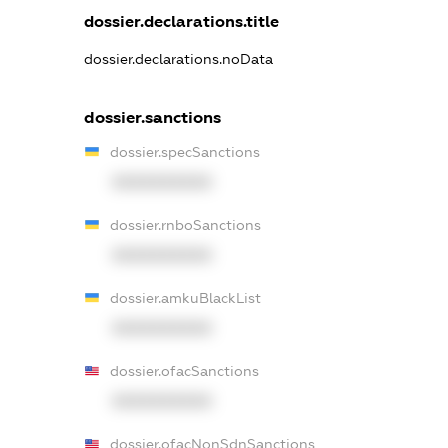
dossier.declarations.title
dossier.declarations.noData
dossier.sanctions
dossier.specSanctions
XXXXXXXXXX
dossier.rnboSanctions
XXXXXXXXXX
dossier.amkuBlackList
XXXXXXXXXX
dossier.ofacSanctions
XXXXXXXXXX
dossier.ofacNonSdnSanctions