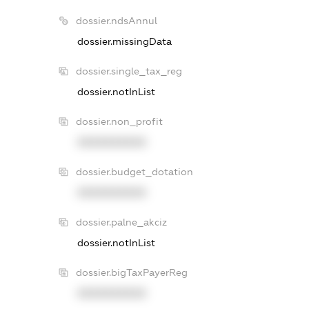
dossier.ndsAnnul
dossier.missingData
dossier.single_tax_reg
dossier.notInList
dossier.non_profit
XXXXXXXXXX
dossier.budget_dotation
XXXXXXXXXX
dossier.palne_akciz
dossier.notInList
dossier.bigTaxPayerReg
XXXXXXXXXX