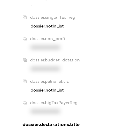
.
dossier.single_tax_reg
dossier.notInList
dossier.non_profit
XXXXXXXXXX
dossier.budget_dotation
XXXXXXXXXX
dossier.palne_akciz
dossier.notInList
dossier.bigTaxPayerReg
XXXXXXXXXX
dossier.declarations.title