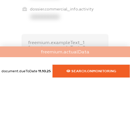
dossier.commercial_info.activity
XXXXXXXXXX
freemium.exampleText_1
freemium.exampleText_2
freemium.actualData
freemium.anonymousPerSearch2
FREEMIUM.DETAILS
FREEMIUM.REGISTER
document.dueToDate
11.10.25
SEARCH.ONMONITORING