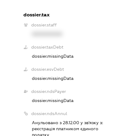
dossier.tax
dossier.staff
XXXXXXXXXX
dossier.taxDebt
dossier.missingData
dossier.esvDebt
dossier.missingData
dossier.ndsPayer
dossier.missingData
dossier.ndsAnnul
Анульовано з 28.12.00 у зв'язку з:
реєстрацiя платником єдиного
податку