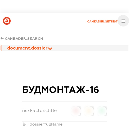
CAHEADER.GETTEST
CAHEADER.SEARCH
document.dossier
БУДМОНТАЖ-16
riskFactors.title
0
0
0
dossier.fullName: