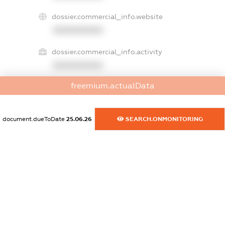
dossier.commercial_info.website
XXXXXXXXXX
dossier.commercial_info.activity
XXXXXXXXXX
freemium.actualData
freemium.exampleText_1
freemium.exampleText_2
document.dueToDate
25.06.26
SEARCH.ONMONITORING
freemium.anonymousPerSearch2
FREEMIUM.DETAILS
FREEMIUM.REGISTER