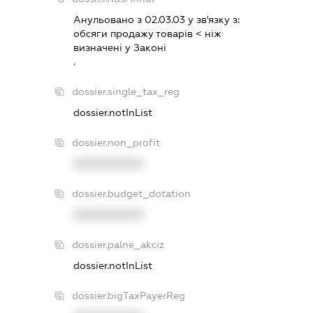
Анульовано з 02.03.03 у зв'язку з:
обсяги продажу товарiв < нiж
визначенi у Законi
.
dossier.single_tax_reg
dossier.notInList
dossier.non_profit
XXXXXXXXXX
dossier.budget_dotation
XXXXXXXXXX
dossier.palne_akciz
dossier.notInList
dossier.bigTaxPayerReg