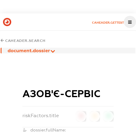
CAHEADER.GETTEST
CAHEADER.SEARCH
document.dossier
АЗОВ'Є-СЕРВІС
riskFactors.title
0
0
0
dossier.fullName: