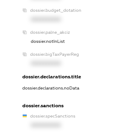
dossier.budget_dotation
XXXXXXXXXX
dossier.palne_akciz
dossier.notInList
dossier.bigTaxPayerReg
XXXXXXXXXX
dossier.declarations.title
dossier.declarations.noData
dossier.sanctions
dossier.specSanctions
XXXXXXXXXX