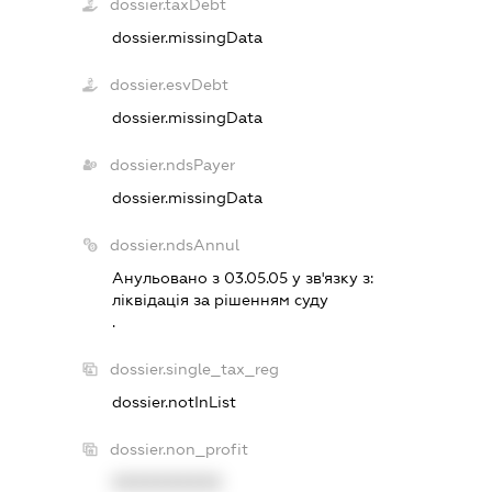
dossier.taxDebt
dossier.missingData
dossier.esvDebt
dossier.missingData
dossier.ndsPayer
dossier.missingData
dossier.ndsAnnul
Анульовано з 03.05.05 у зв'язку з:
лiквiдацiя за рiшенням суду
.
dossier.single_tax_reg
dossier.notInList
dossier.non_profit
XXXXXXXXXX