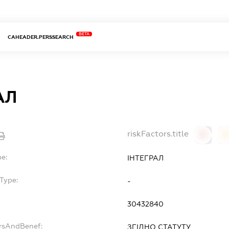
BETA
CAHEADER.PERSSEARCH
АЛ
riskFactors.title
0
0
me:
ІНТЕГРАЛ
Type:
-
30432840
ersAndBenef:
ЗГІДНО СТАТУТУ