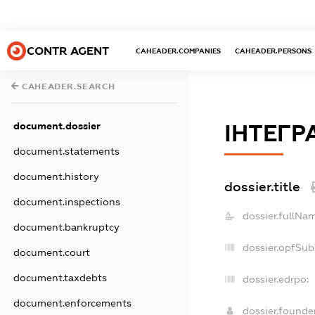
CONTR AGENT
CAHEADER.COMPANIES
CAHEADER.PERSONS
CAHEADER.SEARCH
document.dossier
ІНТЕГР
document.statements
document.history
dossier.title
document.inspections
dossier.fullNa
document.bankruptcy
dossier.opfSub
document.court
document.taxdebts
dossier.edrpo:
document.enforcements
dossier.found