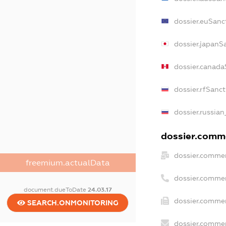
dossier.euSanc
dossier.japanS
dossier.canada
dossier.rfSanc
dossier.russian
dossier.comme
dossier.commer
freemium.actualData
dossier.commer
document.dueToDate
24.03.17
dossier.commer
SEARCH.ONMONITORING
dossier.commer