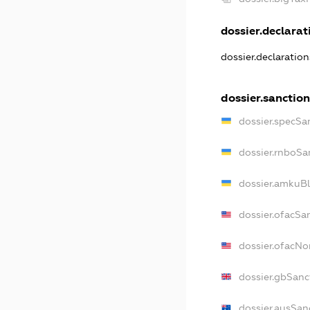
dossier.declarati
dossier.declaratio
dossier.sanction
dossier.specSa
dossier.rnboSa
dossier.amkuBl
dossier.ofacSa
dossier.ofacN
dossier.gbSanc
dossier.ausSan