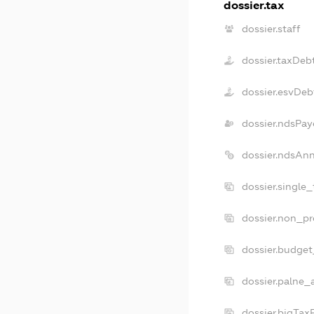
dossier.tax
dossier.staff
dossier.taxDeb
dossier.esvDeb
dossier.ndsPay
dossier.ndsAn
dossier.single
dossier.non_pr
dossier.budge
dossier.palne_
dossier.bigTa