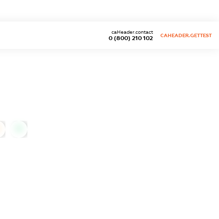
caHeader.contact
CAHEADER.GETTEST
0 (800) 210 102
0