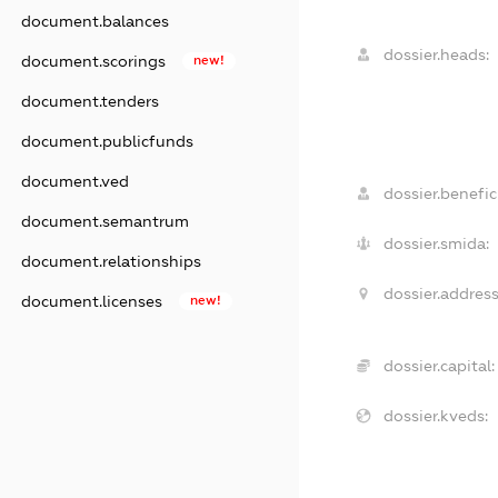
document.balances
dossier.heads:
document.scorings
new!
document.tenders
document.publicfunds
document.ved
dossier.benefici
document.semantrum
dossier.smida:
document.relationships
dossier.address
document.licenses
new!
dossier.capital:
dossier.kveds: