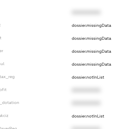
XXXXXXXXXX
t
dossier.missingData
t
dossier.missingData
er
dossier.missingData
nul
dossier.missingData
_tax_reg
dossier.notInList
ofit
XXXXXXXXXX
t_dotation
XXXXXXXXXX
akciz
dossier.notInList
xPayerReg