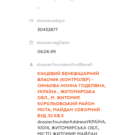
-
dossier.edrpo:
30432877
dossier.regDate:
06.06.99
dossier.foundersAndBenef:
КІНЦЕВИЙ БЕНЕФІЦІАРНИЙ
ВЛАСНИК (КОНТРОЛЕР) -
СИНЬОВА НОННА ГОДЕЛІВНА,
УКРАЇНА , ЖИТОМИРСЬКА
ОБЛ., М. ЖИТОМИР,
КОРОЛЬОВСЬКИЙ РАЙОН
МІСТА, МАЙДАН СОБОРНИЙ
БУД.32 КВ.5
dossier.founderAddress
УКРАЇНА,
10014, ЖИТОМИРСЬКА ОБЛ.,
МІСТО ЖИТОМИР, МАЙДАН