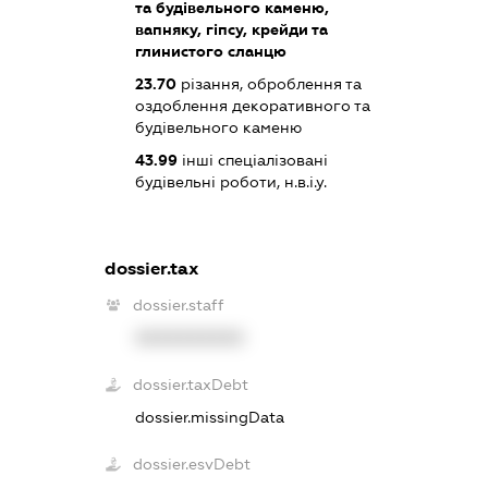
та будівельного каменю,
вапняку, гіпсу, крейди та
глинистого сланцю
23.70
різання, оброблення та
оздоблення декоративного та
будівельного каменю
43.99
інші спеціалізовані
будівельні роботи, н.в.і.у.
dossier.tax
dossier.staff
XXXXXXXXXX
dossier.taxDebt
dossier.missingData
dossier.esvDebt