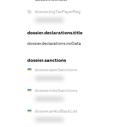
dossier.bigTaxPayerReg
XXXXXXXXXX
dossier.declarations.title
dossier.declarations.noData
dossier.sanctions
dossier.specSanctions
XXXXXXXXXX
dossier.rnboSanctions
XXXXXXXXXX
dossier.amkuBlackList
XXXXXXXXXX