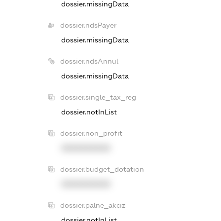
dossier.missingData
dossier.ndsPayer
dossier.missingData
dossier.ndsAnnul
dossier.missingData
dossier.single_tax_reg
dossier.notInList
dossier.non_profit
XXXXXXXXXX
dossier.budget_dotation
XXXXXXXXXX
dossier.palne_akciz
dossier.notInList