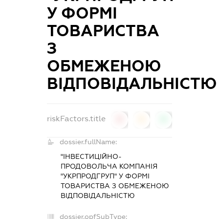
У ФОРМІ
ТОВАРИСТВА
З
ОБМЕЖЕНОЮ
ВІДПОВІДАЛЬНІСТЮ
riskFactors.title
0
0
0
dossier.fullName:
"ІНВЕСТИЦІЙНО-
ПРОДОВОЛЬЧА КОМПАНІЯ
"УКРПРОДГРУП" У ФОРМІ
ТОВАРИСТВА З ОБМЕЖЕНОЮ
ВІДПОВІДАЛЬНІСТЮ
dossier.opfSubType: