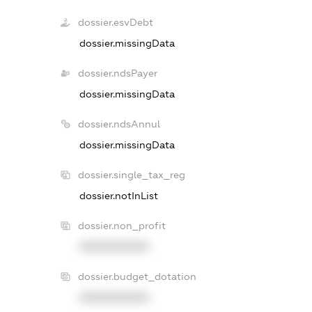
dossier.esvDebt
dossier.missingData
dossier.ndsPayer
dossier.missingData
dossier.ndsAnnul
dossier.missingData
dossier.single_tax_reg
dossier.notInList
dossier.non_profit
XXXXXXXXXX
dossier.budget_dotation
XXXXXXXXXX