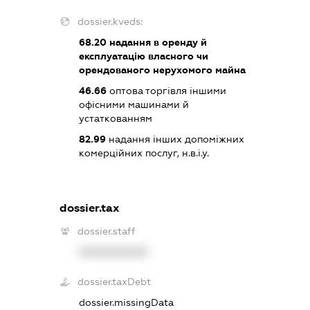
dossier.kveds:
68.20
надання в оренду й
експлуатацію власного чи
орендованого нерухомого майна
46.66
оптова торгівля іншими
офісними машинами й
устаткованням
82.99
надання інших допоміжних
комерційних послуг, н.в.і.у.
dossier.tax
dossier.staff
XXXXXXXXXX
dossier.taxDebt
dossier.missingData