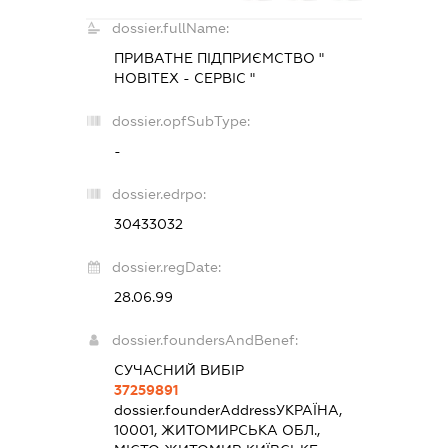
dossier.fullName:
ПРИВАТНЕ ПІДПРИЄМСТВО "
НОВІТЕХ - СЕРВІС "
dossier.opfSubType:
-
dossier.edrpo:
30433032
dossier.regDate:
28.06.99
dossier.foundersAndBenef:
СУЧАСНИЙ ВИБІР
37259891
dossier.founderAddress
УКРАЇНА,
10001, ЖИТОМИРСЬКА ОБЛ.,