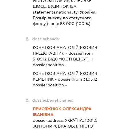
МІСТО ЖИТОМИР, КИЇВСЬКЕ
ШОСЕ, БУДИНОК 15А
statements.nationality:
Україна
Розмір внеску до статутного
фонду (грн.):
83 000
(100 %)
dossier.heads:
КОЧЕТКОВ АНАТОЛІЙ ЯКОВИЧ
-
ПРЕДСТАВНИК
- dossier.from
31.05.12
ВІДОМОСТІ ВІДСУТНІ
dossier.position -
КОЧЕТКОВ АНАТОЛІЙ ЯКОВИЧ
-
КЕРІВНИК
- dossier.from 31.05.12
dossier.position -
dossier.beneficiaries:
ПРИСЯЖНЮК ОЛЕКСАНДРА
ІВАНІВНА
dossier.address:
УКРАЇНА, 10012,
ЖИТОМИРСЬКА ОБЛ., МІСТО