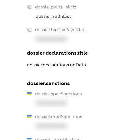
dossier.palne_akciz
dossier.notInList
dossier.bigTaxPayerReg
XXXXXXXXXX
dossier.declarations.title
dossier.declarations.noData
dossier.sanctions
dossier.specSanctions
XXXXXXXXXX
dossier.rnboSanctions
XXXXXXXXXX
dossier.amkuBlackList