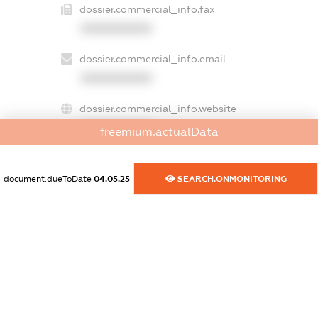
dossier.commercial_info.fax
XXXXXXXXXX
dossier.commercial_info.email
XXXXXXXXXX
dossier.commercial_info.website
XXXXXXXXXX
freemium.actualData
dossier.commercial_info.activity
XXXXXXXXXX
document.dueToDate
04.05.25
SEARCH.ONMONITORING
freemium.exampleText_1
freemium.exampleText_2
freemium.anonymousPerSearch2
FREEMIUM.DETAILS
FREEMIUM.REGISTER