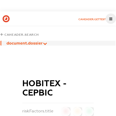
CAHEADER.GETTEST
CAHEADER.SEARCH
document.dossier
НОВІТЕХ -
СЕРВІС
riskFactors.title
0
0
0