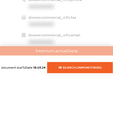
XXXXXXXXXX
dossier.commercial_info.fax
XXXXXXXXXX
dossier.commercial_info.email
XXXXXXXXXX
freemium.actualData
dossier.commercial_info.website
XXXXXXXXXX
document.dueToDate
18.03.24
SEARCH.ONMONITORING
dossier.commercial_info.activity
XXXXXXXXXX
freemium.exampleText_1
freemium.exampleText_2
freemium.anonymousPerSearch2