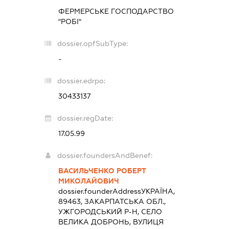
ФЕРМЕРСЬКЕ ГОСПОДАРСТВО
"РОБІ"
dossier.opfSubType:
-
dossier.edrpo:
30433137
dossier.regDate:
17.05.99
dossier.foundersAndBenef:
ВАСИЛЬЧЕНКО РОБЕРТ
МИКОЛАЙОВИЧ
dossier.founderAddress
УКРАЇНА,
89463, ЗАКАРПАТСЬКА ОБЛ.,
УЖГОРОДСЬКИЙ Р-Н, СЕЛО
ВЕЛИКА ДОБРОНЬ, ВУЛИЦЯ