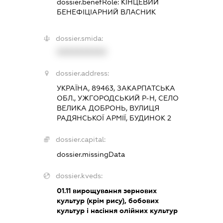
dossier.benefRole:
КІНЦЕВИЙ
БЕНЕФІЦІАРНИЙ ВЛАСНИК
dossier.smida:
XXXXXXXXXX
dossier.address:
УКРАЇНА, 89463, ЗАКАРПАТСЬКА
ОБЛ., УЖГОРОДСЬКИЙ Р-Н, СЕЛО
ВЕЛИКА ДОБРОНЬ, ВУЛИЦЯ
РАДЯНСЬКОЇ АРМІЇ, БУДИНОК 2
dossier.capital:
dossier.missingData
dossier.kveds:
01.11
вирощування зернових
культур (крім рису), бобових
культур і насіння олійних культур