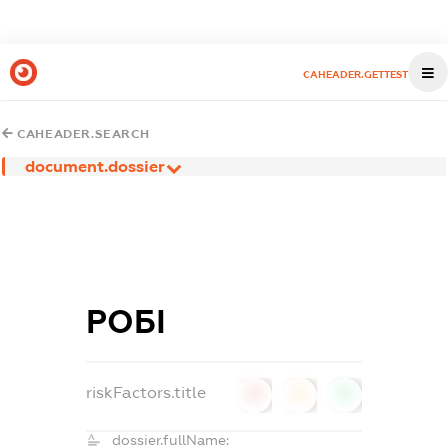
CAHEADER.GETTEST
CAHEADER.SEARCH
document.dossier
РОБІ
riskFactors.title
0
0
0
dossier.fullName: