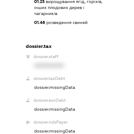
01.25
вирощування ягід, горіхів,
інших плодових дерев і
чагарників
01.46
розведення свиней
dossier.tax
dossier.staff
XXXXXXXXXX
dossier.taxDebt
dossier.missingData
dossier.esvDebt
dossier.missingData
dossier.ndsPayer
dossier.missingData