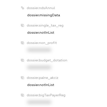
dossier.ndsAnnul
dossier.missingData
dossier.single_tax_reg
dossier.notInList
dossier.non_profit
XXXXXXXXXX
dossier.budget_dotation
XXXXXXXXXX
dossier.palne_akciz
dossier.notInList
dossier.bigTaxPayerReg
XXXXXXXXXX