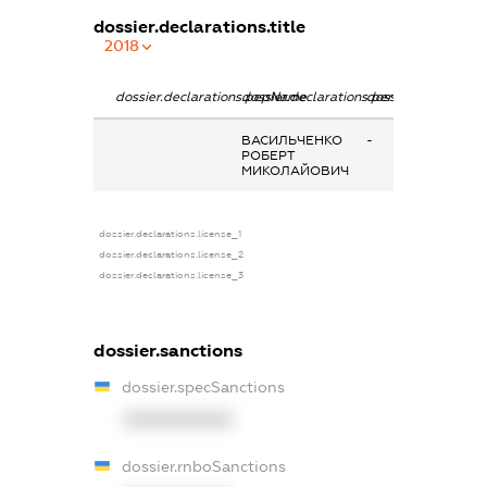
dossier.declarations.title
2018
dossier.declarations.pepName
dossier.declarations.personName
dossier.declaratio
ВАСИЛЬЧЕНКО
-
РОБЕРТ
МИКОЛАЙОВИЧ
dossier.declarations.license_1
dossier.declarations.license_2
dossier.declarations.license_3
dossier.sanctions
dossier.specSanctions
XXXXXXXXXX
dossier.rnboSanctions