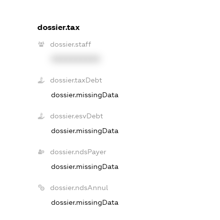
dossier.tax
dossier.staff
XXXXXXXXXX
dossier.taxDebt
dossier.missingData
dossier.esvDebt
dossier.missingData
dossier.ndsPayer
dossier.missingData
dossier.ndsAnnul
dossier.missingData