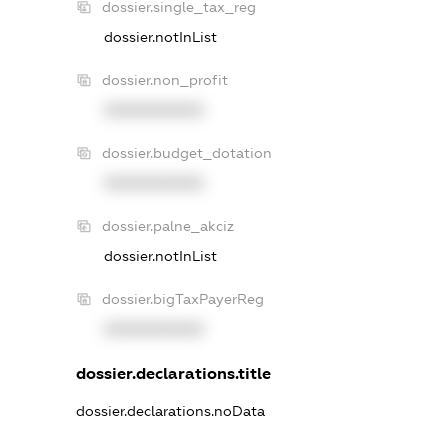
dossier.single_tax_reg
dossier.notInList
dossier.non_profit
XXXXXXXXXX
dossier.budget_dotation
XXXXXXXXXX
dossier.palne_akciz
dossier.notInList
dossier.bigTaxPayerReg
XXXXXXXXXX
dossier.declarations.title
dossier.declarations.noData