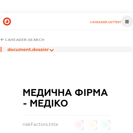
CAHEADER.GETTEST
CAHEADER.SEARCH
document.dossier
МЕДИЧНА ФІРМА
- МЕДІКО
riskFactors.title
0
0
0