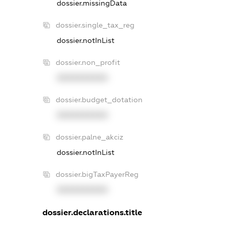
dossier.missingData
dossier.single_tax_reg
dossier.notInList
dossier.non_profit
XXXXXXXXXX
dossier.budget_dotation
XXXXXXXXXX
dossier.palne_akciz
dossier.notInList
dossier.bigTaxPayerReg
XXXXXXXXXX
dossier.declarations.title