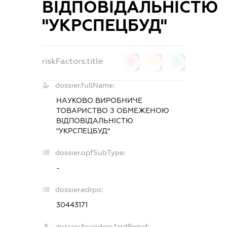
ВІДПОВІДАЛЬНІСТЮ
"УКРСПЕЦБУД"
riskFactors.title
0
0
0
dossier.fullName:
НАУКОВО ВИРОБНИЧЕ
ТОВАРИСТВО З ОБМЕЖЕНОЮ
ВІДПОВІДАЛЬНІСТЮ
"УКРСПЕЦБУД"
dossier.opfSubType:
-
dossier.edrpo:
30443171
dossier.foundersAndBenef: