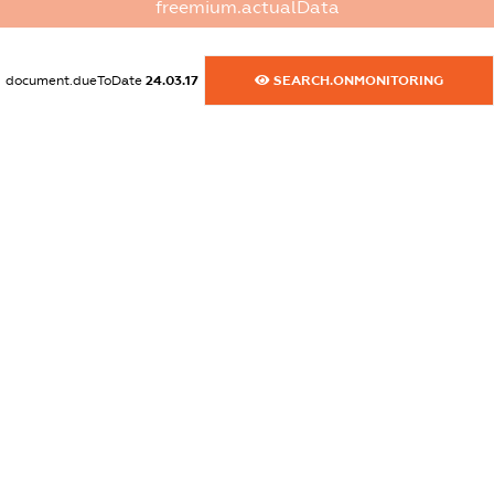
freemium.actualData
dossier.commercial_info.activity
XXXXXXXXXX
document.dueToDate
24.03.17
SEARCH.ONMONITORING
freemium.exampleText_1
freemium.exampleText_2
freemium.anonymousPerSearch2
FREEMIUM.DETAILS
FREEMIUM.REGISTER