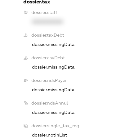
dossier.tax
dossier.staff
XXXXXXXXXX
dossier.taxDebt
dossier.missingData
dossier.esvDebt
dossier.missingData
dossier.ndsPayer
dossier.missingData
dossier.ndsAnnul
dossier.missingData
dossier.single_tax_reg
dossier.notInList