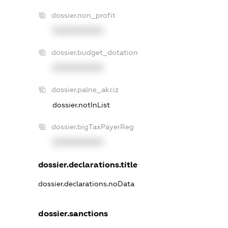
dossier.non_profit
XXXXXXXXXX
dossier.budget_dotation
XXXXXXXXXX
dossier.palne_akciz
dossier.notInList
dossier.bigTaxPayerReg
XXXXXXXXXX
dossier.declarations.title
dossier.declarations.noData
dossier.sanctions