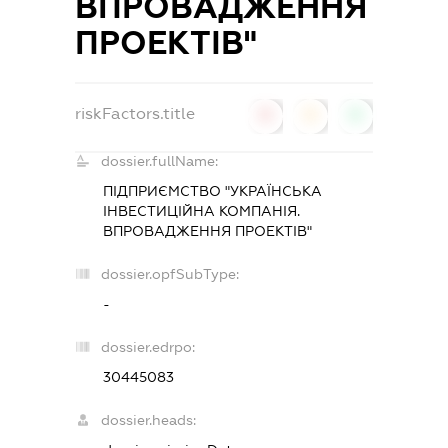
ВПРОВАДЖЕННЯ
ПРОЕКТІВ"
riskFactors.title
0
0
0
dossier.fullName:
ПІДПРИЄМСТВО "УКРАЇНСЬКА
ІНВЕСТИЦІЙНА КОМПАНІЯ.
ВПРОВАДЖЕННЯ ПРОЕКТІВ"
dossier.opfSubType:
-
dossier.edrpo:
30445083
dossier.heads: