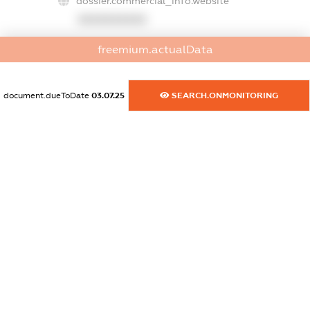
dossier.commercial_info.website
XXXXXXXXXX
dossier.commercial_info.activity
freemium.actualData
XXXXXXXXXX
document.dueToDate
03.07.25
SEARCH.ONMONITORING
freemium.exampleText_1
freemium.exampleText_2
freemium.anonymousPerSearch2
FREEMIUM.DETAILS
FREEMIUM.REGISTER