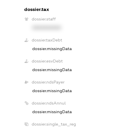
dossier.tax
dossier.staff
XXXXXXXXXX
dossier.taxDebt
dossier.missingData
dossier.esvDebt
dossier.missingData
dossier.ndsPayer
dossier.missingData
dossier.ndsAnnul
dossier.missingData
dossier.single_tax_reg