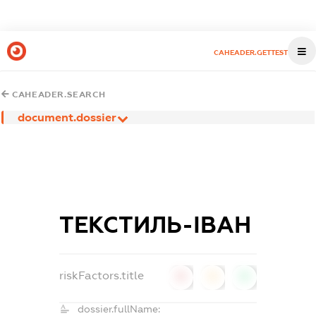
CAHEADER.GETTEST
CAHEADER.SEARCH
document.dossier
ТЕКСТИЛЬ-ІВАН
riskFactors.title
0
0
0
dossier.fullName: