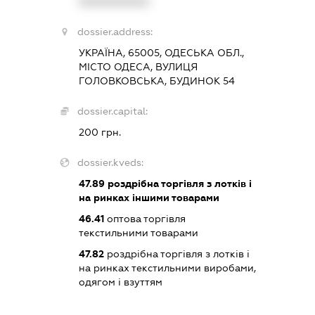
XXXXXXXXXX
dossier.address:
УКРАЇНА, 65005, ОДЕСЬКА ОБЛ.,
МІСТО ОДЕСА, ВУЛИЦЯ
ГОЛОВКОВСЬКА, БУДИНОК 54
dossier.capital:
200 грн.
dossier.kveds:
47.89
роздрібна торгівля з лотків і
на ринках іншими товарами
46.41
оптова торгівля
текстильними товарами
47.82
роздрібна торгівля з лотків і
на ринках текстильними виробами,
одягом і взуттям