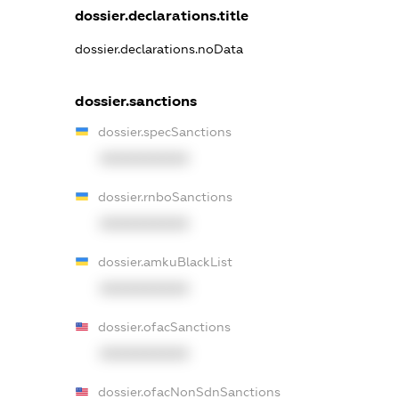
dossier.declarations.title
dossier.declarations.noData
dossier.sanctions
dossier.specSanctions
XXXXXXXXXX
dossier.rnboSanctions
XXXXXXXXXX
dossier.amkuBlackList
XXXXXXXXXX
dossier.ofacSanctions
XXXXXXXXXX
dossier.ofacNonSdnSanctions