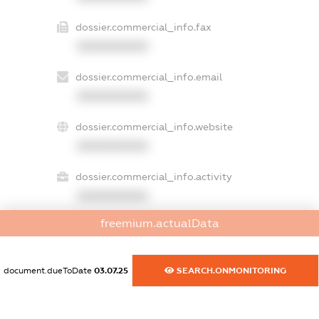
dossier.commercial_info.fax
XXXXXXXXXX
dossier.commercial_info.email
XXXXXXXXXX
dossier.commercial_info.website
XXXXXXXXXX
dossier.commercial_info.activity
XXXXXXXXXX
freemium.actualData
freemium.exampleText_1
freemium.exampleText_2
document.dueToDate
03.07.25
SEARCH.ONMONITORING
freemium.anonymousPerSearch2
FREEMIUM.DETAILS