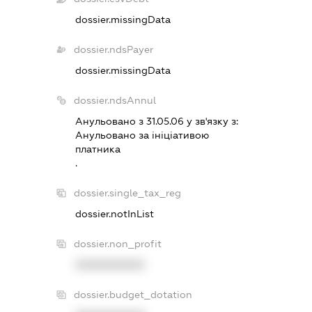
dossier.missingData
dossier.ndsPayer
dossier.missingData
dossier.ndsAnnul
Анульовано з 31.05.06 у зв'язку з:
Анульовано за iнiцiативою
платника
.
dossier.single_tax_reg
dossier.notInList
dossier.non_profit
XXXXXXXXXX
dossier.budget_dotation