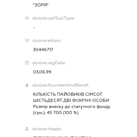
"ЗОРЯ"
dossier.opfSubType:
-
dossier.edrpo:
30446717
dossier.regDate:
03.06.99
dossier.foundersAndBenef:
КІЛЬКІСТЬ ПАЙОВИКІВ СІМСОТ
ШІСТЬДЕСЯТ ДВІ ФІЗИЧНІ ОСОБИ
Розмір внеску до статутного фонду
(грн.):
45 700
(100 %)
dossier.heads: