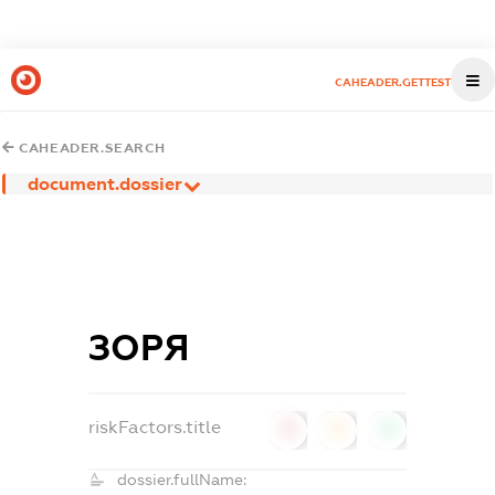
CAHEADER.GETTEST
CAHEADER.SEARCH
document.dossier
ЗОРЯ
riskFactors.title
0
0
0
dossier.fullName: