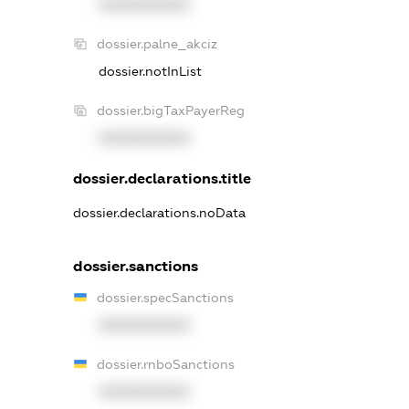
XXXXXXXXXX
dossier.palne_akciz
dossier.notInList
dossier.bigTaxPayerReg
XXXXXXXXXX
dossier.declarations.title
dossier.declarations.noData
dossier.sanctions
dossier.specSanctions
XXXXXXXXXX
dossier.rnboSanctions
XXXXXXXXXX