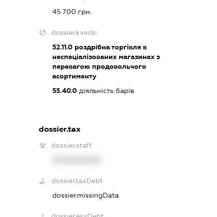
45 700 грн.
dossier.kveds:
52.11.0
роздрібна торгівля в
неспеціалізованих магазинах з
перевагою продовольчого
асортименту
55.40.0
діяльність барів
dossier.tax
dossier.staff
XXXXXXXXXX
dossier.taxDebt
dossier.missingData
dossier.esvDebt