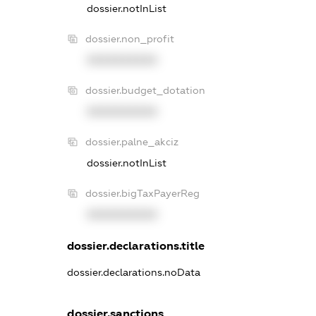
dossier.notInList
dossier.non_profit
XXXXXXXXXX
dossier.budget_dotation
XXXXXXXXXX
dossier.palne_akciz
dossier.notInList
dossier.bigTaxPayerReg
XXXXXXXXXX
dossier.declarations.title
dossier.declarations.noData
dossier.sanctions