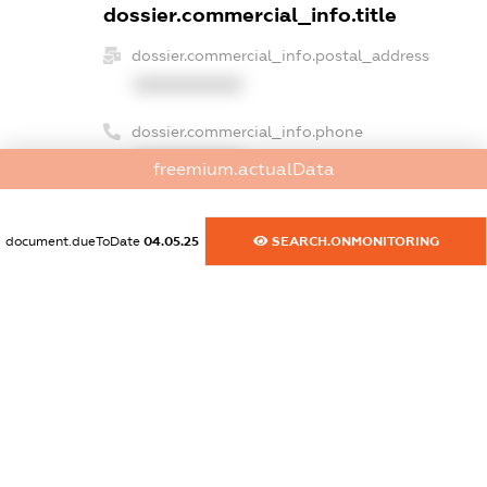
dossier.commercial_info.title
dossier.commercial_info.postal_address
XXXXXXXXXX
dossier.commercial_info.phone
XXXXXXXXXX
freemium.actualData
dossier.commercial_info.fax
XXXXXXXXXX
document.dueToDate
04.05.25
SEARCH.ONMONITORING
dossier.commercial_info.email
XXXXXXXXXX
dossier.commercial_info.website
XXXXXXXXXX
dossier.commercial_info.activity
XXXXXXXXXX