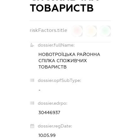
ТОВАРИСТВ
riskFactors.title
0
0
0
dossier.fullName:
НОВОТРОЇЦЬКА РАЙОННА
СПІЛКА СПОЖИВЧИХ
ТОВАРИСТВ
dossier.opfSubType:
-
dossier.edrpo:
30446937
dossier.regDate:
10.05.99