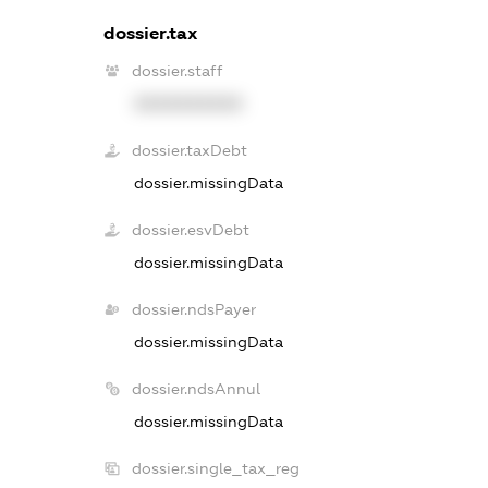
dossier.tax
dossier.staff
XXXXXXXXXX
dossier.taxDebt
dossier.missingData
dossier.esvDebt
dossier.missingData
dossier.ndsPayer
dossier.missingData
dossier.ndsAnnul
dossier.missingData
dossier.single_tax_reg