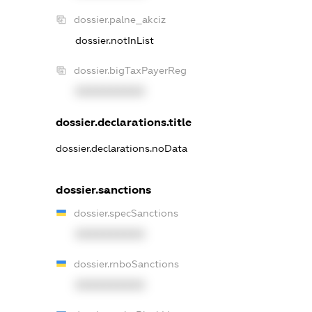
dossier.palne_akciz
dossier.notInList
dossier.bigTaxPayerReg
XXXXXXXXXX
dossier.declarations.title
dossier.declarations.noData
dossier.sanctions
dossier.specSanctions
XXXXXXXXXX
dossier.rnboSanctions
XXXXXXXXXX