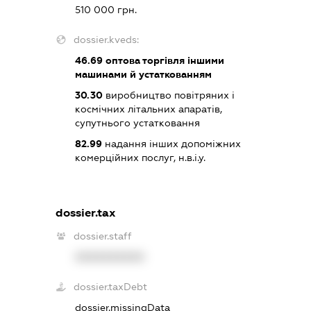
510 000 грн.
dossier.kveds:
46.69
оптова торгівля іншими
машинами й устаткованням
30.30
виробництво повітряних і
космічних літальних апаратів,
супутнього устатковання
82.99
надання інших допоміжних
комерційних послуг, н.в.і.у.
dossier.tax
dossier.staff
XXXXXXXXXX
dossier.taxDebt
dossier.missingData