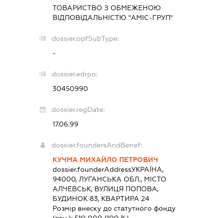
ТОВАРИСТВО З ОБМЕЖЕНОЮ
ВІДПОВІДАЛЬНІСТЮ "АМІС-ГРУП"
dossier.opfSubType:
-
dossier.edrpo:
30450990
dossier.regDate:
17.06.99
dossier.foundersAndBenef:
КУЧМА МИХАЙЛО ПЕТРОВИЧ
dossier.founderAddress
УКРАЇНА,
94000, ЛУГАНСЬКА ОБЛ., МІСТО
АЛЧЕВСЬК, ВУЛИЦЯ ПОПОВА,
БУДИНОК 83, КВАРТИРА 24
Розмір внеску до статутного фонду