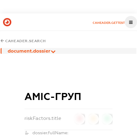
CAHEADER.GETTEST
CAHEADER.SEARCH
document.dossier
АМІС-ГРУП
riskFactors.title
0
0
0
dossier.fullName: