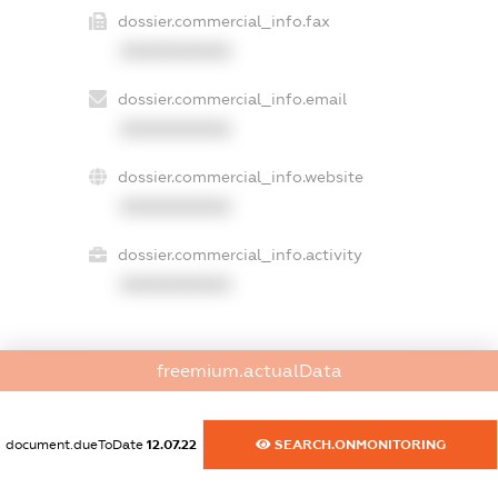
dossier.commercial_info.fax
XXXXXXXXXX
dossier.commercial_info.email
XXXXXXXXXX
dossier.commercial_info.website
XXXXXXXXXX
dossier.commercial_info.activity
XXXXXXXXXX
freemium.actualData
freemium.exampleText_1
freemium.exampleText_2
freemium.anonymousPerSearch2
document.dueToDate
12.07.22
SEARCH.ONMONITORING
FREEMIUM.DETAILS
FREEMIUM.REGISTER