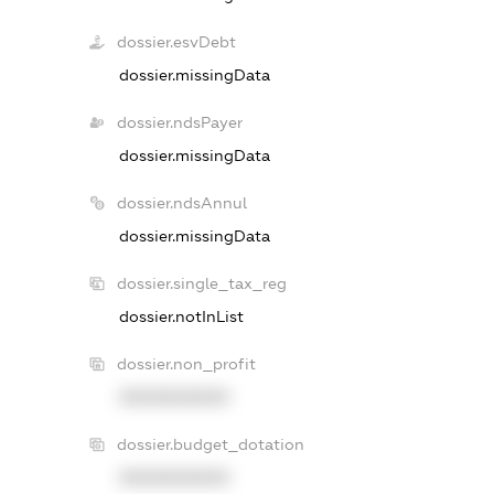
dossier.esvDebt
dossier.missingData
dossier.ndsPayer
dossier.missingData
dossier.ndsAnnul
dossier.missingData
dossier.single_tax_reg
dossier.notInList
dossier.non_profit
XXXXXXXXXX
dossier.budget_dotation
XXXXXXXXXX