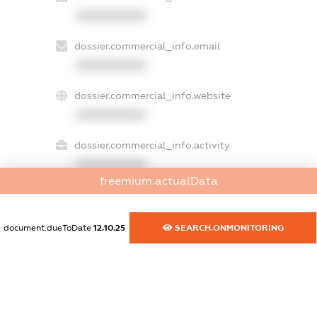
XXXXXXXXXX
dossier.commercial_info.email
XXXXXXXXXX
dossier.commercial_info.website
XXXXXXXXXX
dossier.commercial_info.activity
XXXXXXXXXX
freemium.actualData
freemium.exampleText_1
document.dueToDate
12.10.25
SEARCH.ONMONITORING
freemium.exampleText_2
freemium.anonymousPerSearch2
FREEMIUM.DETAILS
FREEMIUM.REGISTER