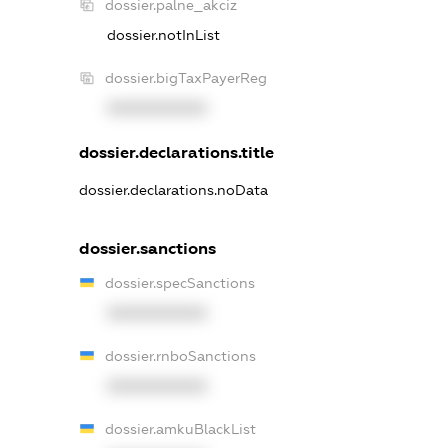
dossier.palne_akciz
dossier.notInList
dossier.bigTaxPayerReg
XXXXXXXXXX
dossier.declarations.title
dossier.declarations.noData
dossier.sanctions
dossier.specSanctions
XXXXXXXXXX
dossier.rnboSanctions
XXXXXXXXXX
dossier.amkuBlackList