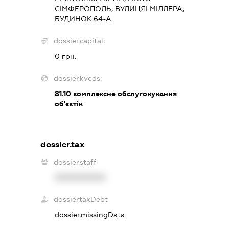
СІМФЕРОПОЛЬ, ВУЛИЦЯІ МІЛЛЕРА,
БУДИНОК 64-А
dossier.capital:
0 грн.
dossier.kveds:
81.10
комплексне обслуговування
об'єктів
dossier.tax
dossier.staff
XXXXXXXXXX
dossier.taxDebt
dossier.missingData