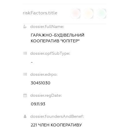
riskFactors.title
0
0
0
dossier.fullName:
ГАРАЖНО-БУДІВЕЛЬНИЙ
КООПЕРАТИВ "ЮПІТЕР"
dossier.opfSubType:
-
dossier.edrpo:
30451030
dossier.regDate:
09.11.93
dossier.foundersAndBenef:
221 ЧЛЕН КООПЕРАТИВУ