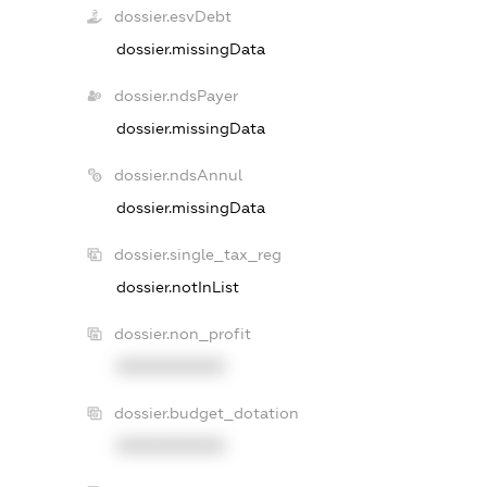
dossier.esvDebt
dossier.missingData
dossier.ndsPayer
dossier.missingData
dossier.ndsAnnul
dossier.missingData
dossier.single_tax_reg
dossier.notInList
dossier.non_profit
XXXXXXXXXX
dossier.budget_dotation
XXXXXXXXXX