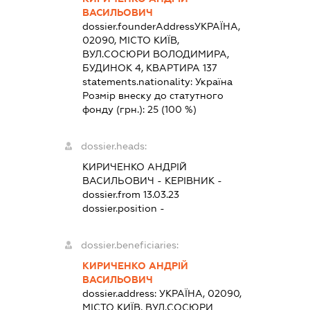
ВАСИЛЬОВИЧ
dossier.founderAddress
УКРАЇНА,
02090, МІСТО КИЇВ,
ВУЛ.СОСЮРИ ВОЛОДИМИРА,
БУДИНОК 4, КВАРТИРА 137
statements.nationality:
Україна
Розмір внеску до статутного
фонду (грн.):
25
(100 %)
dossier.heads:
КИРИЧЕНКО АНДРІЙ
ВАСИЛЬОВИЧ
-
КЕРІВНИК
-
dossier.from 13.03.23
dossier.position -
dossier.beneficiaries:
КИРИЧЕНКО АНДРІЙ
ВАСИЛЬОВИЧ
dossier.address:
УКРАЇНА, 02090,
МІСТО КИЇВ, ВУЛ.СОСЮРИ