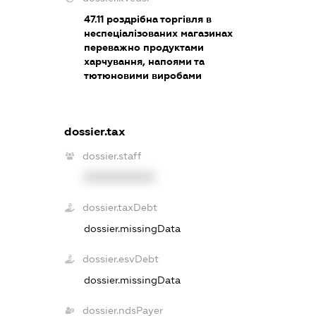
47.11
роздрібна торгівля в
неспеціалізованих магазинах
переважно продуктами
харчування, напоями та
тютюновими виробами
dossier.tax
dossier.staff
XXXXXXXXXX
dossier.taxDebt
dossier.missingData
dossier.esvDebt
dossier.missingData
dossier.ndsPayer