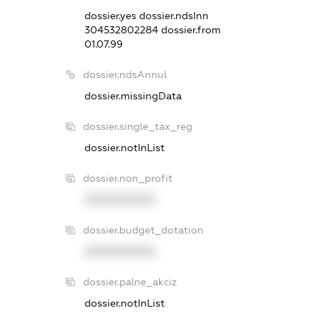
dossier.yes
dossier.ndsInn
304532802284
dossier.from
01.07.99
dossier.ndsAnnul
dossier.missingData
dossier.single_tax_reg
dossier.notInList
dossier.non_profit
XXXXXXXXXX
dossier.budget_dotation
XXXXXXXXXX
dossier.palne_akciz
dossier.notInList