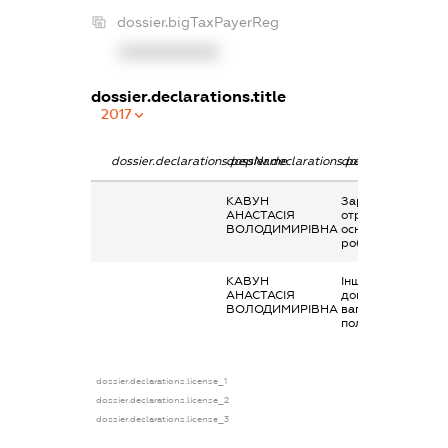
dossier.bigTaxPayerReg
XXXXXXXXXX
dossier.declarations.title
2017
dossier.declarations.pepName
dossier.declarations.personName
dossier.declaratio
КАВУН
Заробітна плата
АНАСТАСІЯ
отримана за
ВОЛОДИМИРІВНА
основним місцем
роботи
КАВУН
Інше, Соціальна
АНАСТАСІЯ
допомога по
ВОЛОДИМИРІВНА
вагітності та
пологах
dossier.declarations.license_1
dossier.declarations.license_2
dossier.declarations.license_3