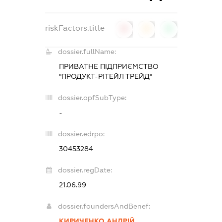
riskFactors.title
0
0
0
dossier.fullName:
ПРИВАТНЕ ПІДПРИЄМСТВО
"ПРОДУКТ-РІТЕЙЛ ТРЕЙД"
dossier.opfSubType:
-
dossier.edrpo:
30453284
dossier.regDate:
21.06.99
dossier.foundersAndBenef:
КИРИЧЕНКО АНДРІЙ