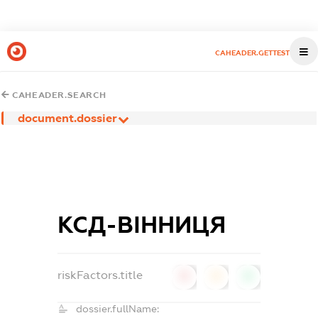
CAHEADER.GETTEST
CAHEADER.SEARCH
document.dossier
КСД-ВІННИЦЯ
riskFactors.title
0
0
0
dossier.fullName: