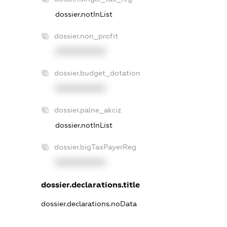
dossier.notInList
dossier.non_profit
XXXXXXXXXX
dossier.budget_dotation
XXXXXXXXXX
dossier.palne_akciz
dossier.notInList
dossier.bigTaxPayerReg
XXXXXXXXXX
dossier.declarations.title
dossier.declarations.noData