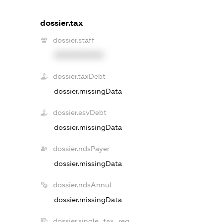
dossier.tax
dossier.staff
XXXXXXXXXX
dossier.taxDebt
dossier.missingData
dossier.esvDebt
dossier.missingData
dossier.ndsPayer
dossier.missingData
dossier.ndsAnnul
dossier.missingData
dossier.single_tax_reg