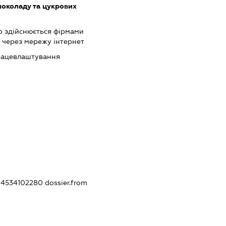
околаду та цукрових
о здійснюється фірмами
 через мережу інтернет
працевлаштування
304534102280
dossier.from