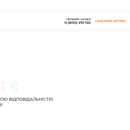
caHeader.contact
CAHEADER.GETTEST
0 (800) 210 102
0
0
ОЮ ВІДПОВІДАЛЬНІСТЮ
Я"