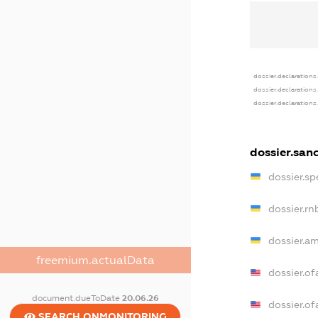
dossier.declarations
dossier.declarations
dossier.declarations
dossier.san
dossier.s
dossier.r
dossier.a
freemium.actualData
dossier.o
document.dueToDate
20.06.26
dossier.o
SEARCH.ONMONITORING