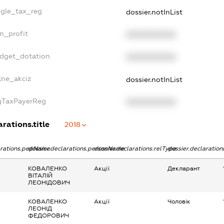
ngle_tax_reg
dossier.notInList
n_profit
XXXXXXXXXX
udget_dotation
XXXXXXXXXX
lne_akciz
dossier.notInList
igTaxPayerReg
XXXXXXXXXX
arations.title
2018
arations.pepName
dossier.declarations.personName
dossier.declarations.relType
dossier.declaratio
КОВАЛЕНКО
Акції
Декларант
ВІТАЛІЙ
ЛЕОНІДОВИЧ
КОВАЛЕНКО
Акції
Чоловік
ЛЕОНІД
ФЕДОРОВИЧ