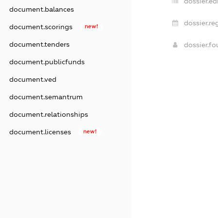
dossier.ed
document.balances
dossier.re
document.scorings
new!
document.tenders
dossier.f
document.publicfunds
document.ved
document.semantrum
document.relationships
document.licenses
new!