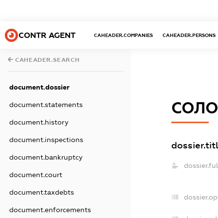
CONTR AGENT
CAHEADER.COMPANIES
CAHEADER.PERSONS
CAHEADER.SEARCH
document.dossier
СОЛО
document.statements
document.history
document.inspections
dossier.tit
document.bankruptcy
dossier.fu
document.court
document.taxdebts
dossier.o
document.enforcements