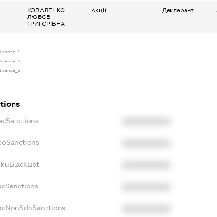
КОВАЛЕНКО
Акції
Декларант
ЛЮБОВ
ГРИГОРІВНА
.license_1
.license_2
.license_3
ctions
pecSanctions
XXXXXXXXXX
nboSanctions
XXXXXXXXXX
mkuBlackList
XXXXXXXXXX
facSanctions
XXXXXXXXXX
facNonSdnSanctions
XXXXXXXXXX