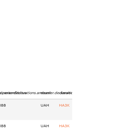
ns.personStatus
dossier.declarations.amount
dossier.declarations.currency
dossier.declarations.source
188
UAH
НАЗК
188
UAH
НАЗК