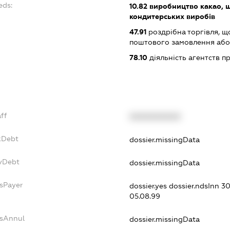
eds:
10.82
виробництво какао, ш
кондитерських виробів
47.91
роздрібна торгівля, щ
поштового замовлення або
78.10
діяльність агентств 
aff
XXXXXXXXXX
axDebt
dossier.missingData
svDebt
dossier.missingData
dsPayer
dossier.yes
dossier.ndsInn 
05.08.99
dsAnnul
dossier.missingData