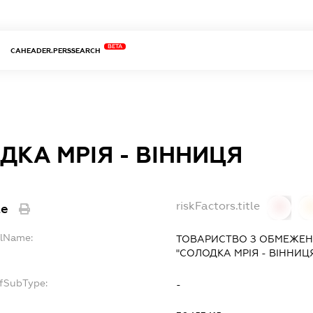
BETA
CAHEADER.PERSSEARCH
ДКА МРІЯ - ВІННИЦЯ
riskFactors.title
le
0
llName:
ТОВАРИСТВО З ОБМЕЖЕН
"СОЛОДКА МРІЯ - ВІННИЦ
pfSubType:
-