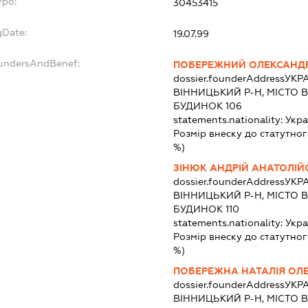
rpo:
30453415
gDate:
19.07.99
oundersAndBenef:
ПОБЕРЕЖНИЙ ОЛЕКСАНД
dossier.founderAddress
УКРА
ВІННИЦЬКИЙ Р-Н, МІСТО В
БУДИНОК 106
statements.nationality:
Укра
Розмір внеску до статутног
%)
ЗІНЮК АНДРІЙ АНАТОЛІ
dossier.founderAddress
УКРА
ВІННИЦЬКИЙ Р-Н, МІСТО В
БУДИНОК 110
statements.nationality:
Укра
Розмір внеску до статутног
%)
ПОБЕРЕЖНА НАТАЛІЯ ОЛ
dossier.founderAddress
УКРА
ВІННИЦЬКИЙ Р-Н, МІСТО В