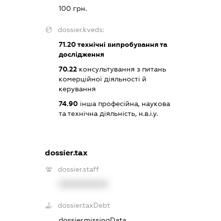
100 грн.
dossier.kveds:
71.20
технічні випробування та
дослідження
70.22
консультування з питань
комерційної діяльності й
керування
74.90
інша професійна, наукова
та технічна діяльність, н.в.і.у.
dossier.tax
dossier.staff
XXXXXXXXXX
dossier.taxDebt
dossier.missingData