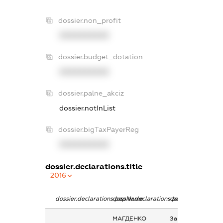
dossier.non_profit
XXXXXXXXXX
dossier.budget_dotation
XXXXXXXXXX
dossier.palne_akciz
dossier.notInList
dossier.bigTaxPayerReg
XXXXXXXXXX
dossier.declarations.title
2016
dossier.declarations.pepName
dossier.declarations.personName
dossier.declaratio
МАГДЕНКО
Заробітна плата