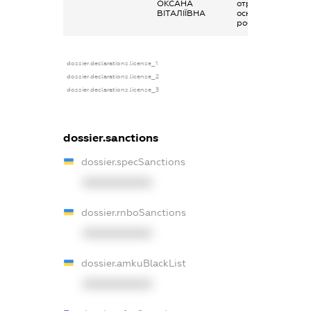
ОКСАНА
отримана за
ВІТАЛІЇВНА
основним місцем
роботи
dossier.declarations.license_1
dossier.declarations.license_2
dossier.declarations.license_3
dossier.sanctions
dossier.specSanctions
XXXXXXXXXX
dossier.rnboSanctions
XXXXXXXXXX
dossier.amkuBlackList
XXXXXXXXXX