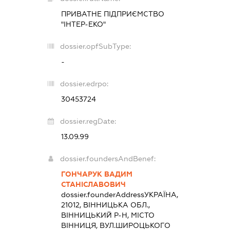
ПРИВАТНЕ ПІДПРИЄМСТВО
"ІНТЕР-ЕКО"
dossier.opfSubType:
-
dossier.edrpo:
30453724
dossier.regDate:
13.09.99
dossier.foundersAndBenef:
ГОНЧАРУК ВАДИМ
СТАНІСЛАВОВИЧ
dossier.founderAddress
УКРАЇНА,
21012, ВІННИЦЬКА ОБЛ.,
ВІННИЦЬКИЙ Р-Н, МІСТО
ВІННИЦЯ, ВУЛ.ШИРОЦЬКОГО