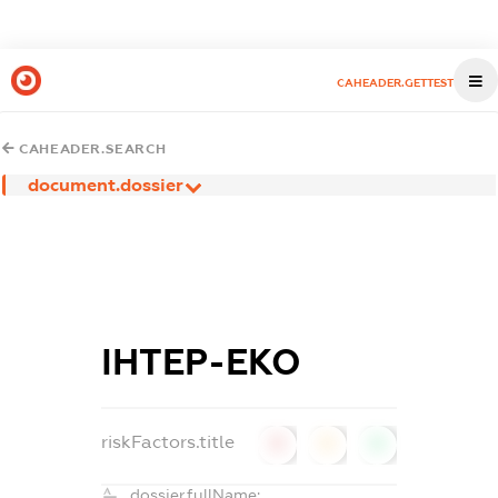
CAHEADER.GETTEST
CAHEADER.SEARCH
document.dossier
ІНТЕР-ЕКО
riskFactors.title
0
0
0
dossier.fullName: