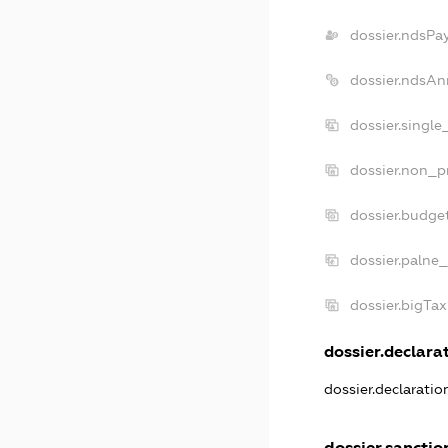
dossier.ndsPa
dossier.ndsAn
dossier.singl
dossier.non_p
dossier.budge
dossier.palne_
dossier.bigTa
dossier.declarat
dossier.declarati
dossier.sanctio