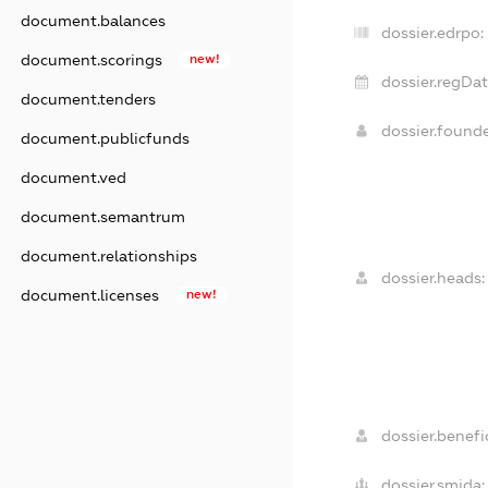
document.balances
dossier.edrpo:
document.scorings
new!
dossier.regDat
document.tenders
dossier.found
document.publicfunds
document.ved
document.semantrum
document.relationships
dossier.heads:
document.licenses
new!
dossier.benefic
dossier.smida: