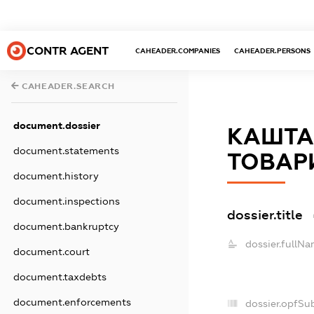
CONTR AGENT
CAHEADER.COMPANIES
CAHEADER.PERSONS
CAHEADER.SEARCH
document.dossier
КАШТА
document.statements
ТОВАР
document.history
document.inspections
dossier.title
document.bankruptcy
dossier.fullNa
document.court
document.taxdebts
document.enforcements
dossier.opfSu