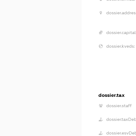
dossier.addres
dossier.capital
dossier.kveds:
dossier.tax
dossier.staff
dossier.taxDe
dossier.esvDe