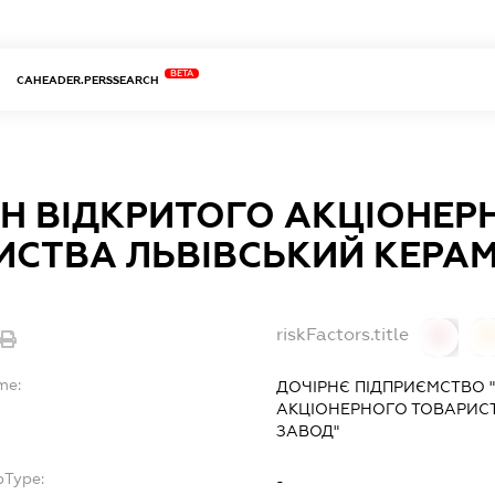
BETA
CAHEADER.PERSSEARCH
Н ВІДКРИТОГО АКЦІОНЕР
ИСТВА ЛЬВІВСЬКИЙ КЕРА
riskFactors.title
0
0
me:
ДОЧІРНЄ ПІДПРИЄМСТВО 
АКЦІОНЕРНОГО ТОВАРИСТ
ЗАВОД"
bType:
-