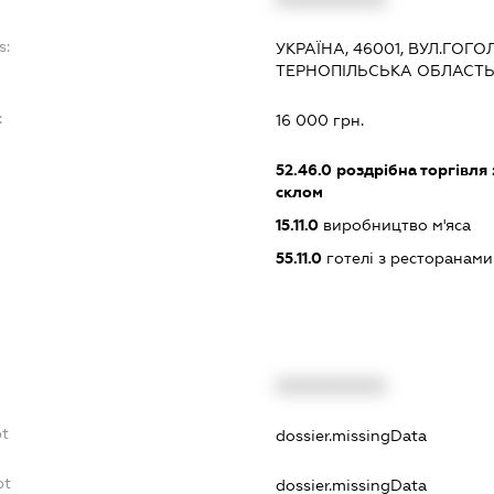
s:
УКРАЇНА, 46001, ВУЛ.ГОГОЛ
ТЕРНОПІЛЬСЬКА ОБЛАСТ
:
16 000 грн.
52.46.0
роздрібна торгівля
склом
15.11.0
виробництво м'яса
55.11.0
готелі з ресторанами
XXXXXXXXXX
bt
dossier.missingData
bt
dossier.missingData