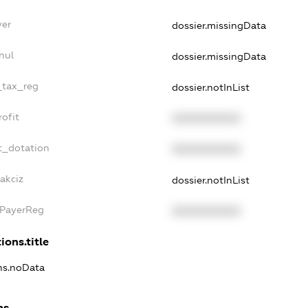
yer
dossier.missingData
nul
dossier.missingData
e_tax_reg
dossier.notInList
rofit
XXXXXXXXXX
t_dotation
XXXXXXXXXX
akciz
dossier.notInList
xPayerReg
XXXXXXXXXX
ions.title
ons.noData
ns