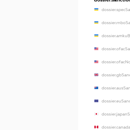
dossier.specS
dossier.rnboS
dossier.amkuB
dossier.ofacS
dossier.ofac
dossier.gbSan
dossier.ausSa
dossier.euSan
dossier.japan
dossier.canad