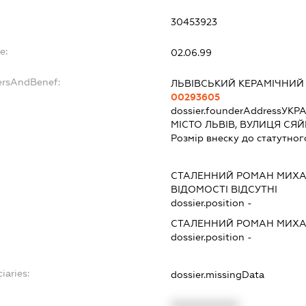
30453923
e:
02.06.99
ersAndBenef:
ЛЬВІВСЬКИЙ КЕРАМІЧНИЙ
00293605
dossier.founderAddress
УКРА
МІСТО ЛЬВІВ, ВУЛИЦЯ СЯЙ
Розмір внеску до статутног
СТАЛЕННИЙ РОМАН МИХ
ВІДОМОСТІ ВІДСУТНІ
dossier.position -
СТАЛЕННИЙ РОМАН МИХ
dossier.position -
iaries:
dossier.missingData
XXXXXXXXXX