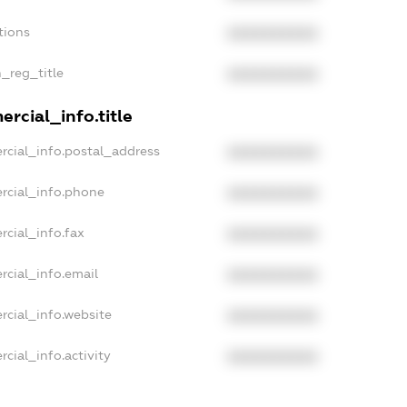
tions
XXXXXXXXXX
n_reg_title
XXXXXXXXXX
rcial_info.title
rcial_info.postal_address
XXXXXXXXXX
rcial_info.phone
XXXXXXXXXX
rcial_info.fax
XXXXXXXXXX
rcial_info.email
XXXXXXXXXX
rcial_info.website
XXXXXXXXXX
cial_info.activity
XXXXXXXXXX