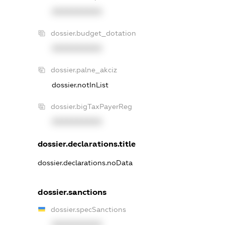
XXXXXXXXXX
dossier.budget_dotation
XXXXXXXXXX
dossier.palne_akciz
dossier.notInList
dossier.bigTaxPayerReg
XXXXXXXXXX
dossier.declarations.title
dossier.declarations.noData
dossier.sanctions
dossier.specSanctions
XXXXXXXXXX