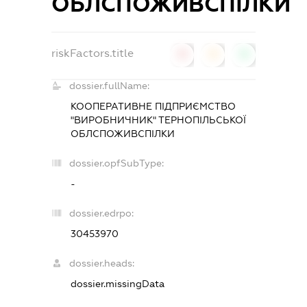
ОБЛСПОЖИВСПІЛКИ
riskFactors.title
0
0
0
dossier.fullName:
КООПЕРАТИВНЕ ПІДПРИЄМСТВО
"ВИРОБНИЧНИК" ТЕРНОПІЛЬСЬКОЇ
ОБЛСПОЖИВСПІЛКИ
dossier.opfSubType:
-
dossier.edrpo:
30453970
dossier.heads:
dossier.missingData