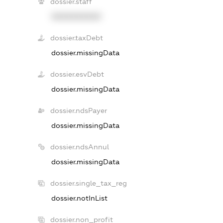
dossier.staff
XXXXXXXXXX
dossier.taxDebt
dossier.missingData
dossier.esvDebt
dossier.missingData
dossier.ndsPayer
dossier.missingData
dossier.ndsAnnul
dossier.missingData
dossier.single_tax_reg
dossier.notInList
dossier.non_profit