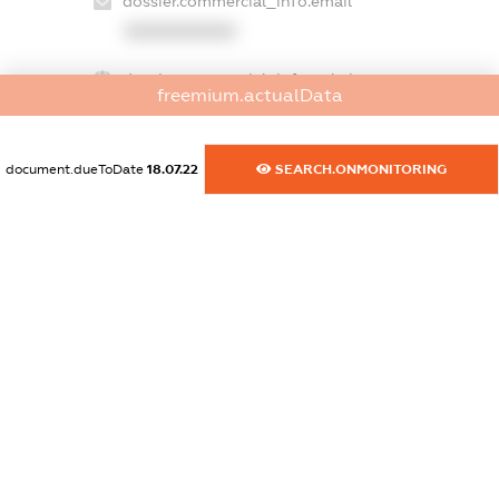
dossier.commercial_info.email
XXXXXXXXXX
dossier.commercial_info.website
freemium.actualData
XXXXXXXXXX
dossier.commercial_info.activity
document.dueToDate
18.07.22
SEARCH.ONMONITORING
XXXXXXXXXX
freemium.exampleText_1
freemium.exampleText_2
freemium.anonymousPerSearch2
FREEMIUM.DETAILS
FREEMIUM.REGISTER