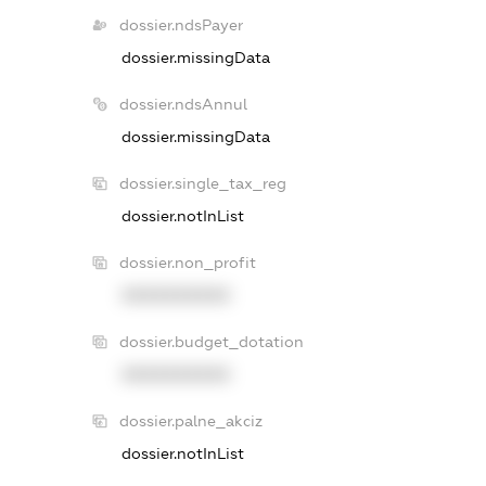
dossier.ndsPayer
dossier.missingData
dossier.ndsAnnul
dossier.missingData
dossier.single_tax_reg
dossier.notInList
dossier.non_profit
XXXXXXXXXX
dossier.budget_dotation
XXXXXXXXXX
dossier.palne_akciz
dossier.notInList