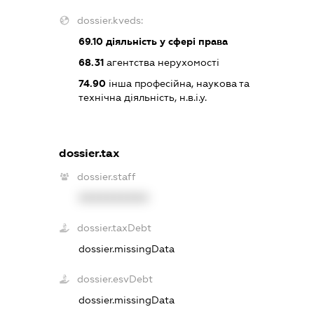
dossier.kveds:
69.10
діяльність у сфері права
68.31
агентства нерухомості
74.90
інша професійна, наукова та
технічна діяльність, н.в.і.у.
dossier.tax
dossier.staff
XXXXXXXXXX
dossier.taxDebt
dossier.missingData
dossier.esvDebt
dossier.missingData