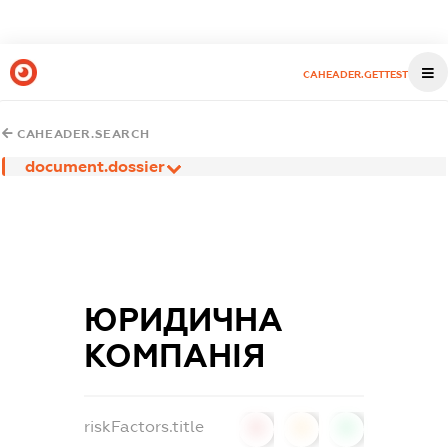
CAHEADER.GETTEST
CAHEADER.SEARCH
document.dossier
ЮРИДИЧНА
КОМПАНІЯ
riskFactors.title
0
0
0