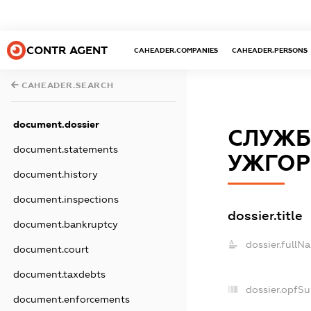
CONTR AGENT
CAHEADER.COMPANIES
CAHEADER.PERSONS
CAHEADER.SEARCH
document.dossier
СЛУЖБ
document.statements
УЖГОР
document.history
document.inspections
dossier.title
document.bankruptcy
dossier.fullN
document.court
document.taxdebts
dossier.opfS
document.enforcements