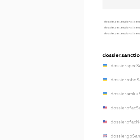
dossier.declarations.licen
dossier.declarations.lice
dossier.declarations.lice
dossier.sancti
dossier.specS
dossier.rnboS
dossier.amkuB
dossier.ofacS
dossier.ofac
dossier.gbSan