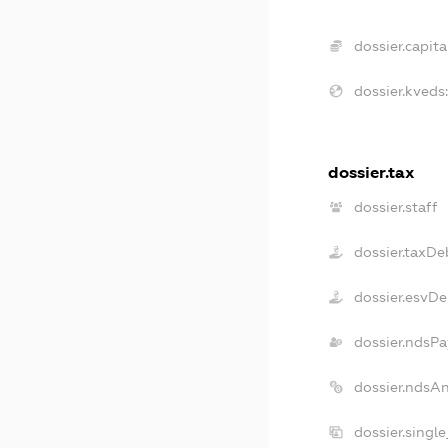
dossier.capital
dossier.kveds
dossier.tax
dossier.staff
dossier.taxDe
dossier.esvDe
dossier.ndsPa
dossier.ndsA
dossier.singl