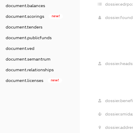
dossier.edrpo
document.balances
document.scorings
new!
dossier.foun
document.tenders
document.publicfunds
document.ved
document.semantrum
dossier.heads
document.relationships
document.licenses
new!
dossier.benefi
dossier.smida
dossier.addres