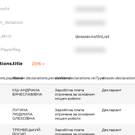
rofit
XXXXXXXXXX
et_dotation
XXXXXXXXXX
_akciz
dossier.notInList
axPayerReg
XXXXXXXXXX
tions.title
2016
tions.pepName
dossier.declarations.personName
dossier.declarations.relType
dossier.declaratio
КІШ АНДРІАНА
Заробітна плата
Декларант
ВЯЧЕСЛАВІВНА
отримана за основним
місцем роботи
ЛУГИНА
Заробітна плата
Декларант
ЛЮДМИЛА
отримана за основним
ОЛЕКСІЇВНА
місцем роботи
ТРЕМБЕЦЬКИЙ
Заробітна плата
Декларант
ЙОСИП
отримана за основним