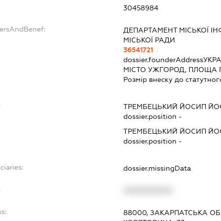
:
30458984
dersAndBenef:
ДЕПАРТАМЕНТ МІСЬКОЇ І
МІСЬКОЇ РАДИ
36541721
dossier.founderAddress
УКРА
МІСТО УЖГОРОД, ПЛОЩА 
Розмір внеску до статутног
:
ТРЕМБЕЦЬКИЙ ЙОСИП Й
dossier.position -
ТРЕМБЕЦЬКИЙ ЙОСИП Й
dossier.position -
ciaries:
dossier.missingData
:
XXXXXXXXXX
s:
88000, ЗАКАРПАТСЬКА ОБ