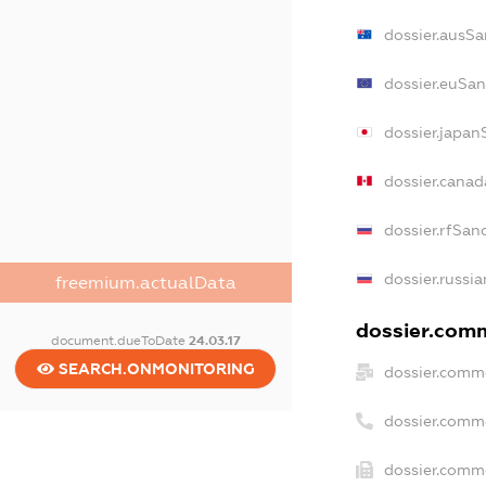
dossier.ausSa
dossier.euSan
dossier.japan
dossier.cana
dossier.rfSan
dossier.russi
freemium.actualData
dossier.comm
document.dueToDate
24.03.17
SEARCH.ONMONITORING
dossier.comme
dossier.comm
dossier.comme