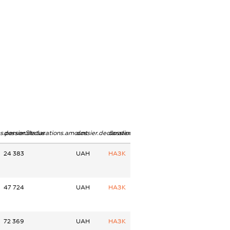
ns.personStatus
dossier.declarations.amount
dossier.declarations.currency
dossier.declarations.source
24 383
UAH
НАЗК
47 724
UAH
НАЗК
72 369
UAH
НАЗК