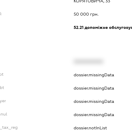
КОРЯТОВИЧА, 33
:
50 000 грн.
:
52.21
допоміжне обслуговув
XXXXXXXXXX
bt
dossier.missingData
bt
dossier.missingData
yer
dossier.missingData
nnul
dossier.missingData
e_tax_reg
dossier.notInList