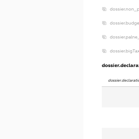
dossier.non_p
dossier.budg
dossier.palne
dossier.bigT
dossier.declara
dossier.declara