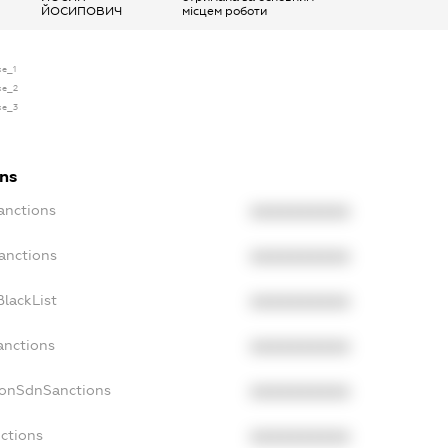
ЙОСИПОВИЧ
місцем роботи
se_1
nse_2
nse_3
ons
anctions
XXXXXXXXXX
anctions
XXXXXXXXXX
lackList
XXXXXXXXXX
anctions
XXXXXXXXXX
NonSdnSanctions
XXXXXXXXXX
ctions
XXXXXXXXXX