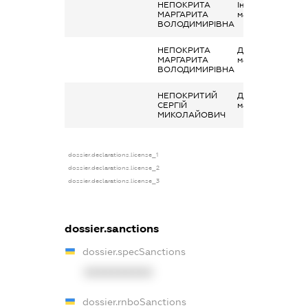
НЕПОКРИТА
Інше, надання
МАРГАРИТА
майна в лізинг
ВОЛОДИМИРІВНА
НЕПОКРИТА
Дохід від наданн
МАРГАРИТА
майна в оренду
ВОЛОДИМИРІВНА
НЕПОКРИТИЙ
Дохід від наданн
СЕРГІЙ
майна в оренду
МИКОЛАЙОВИЧ
dossier.declarations.license_1
dossier.declarations.license_2
dossier.declarations.license_3
dossier.sanctions
dossier.specSanctions
XXXXXXXXXX
dossier.rnboSanctions