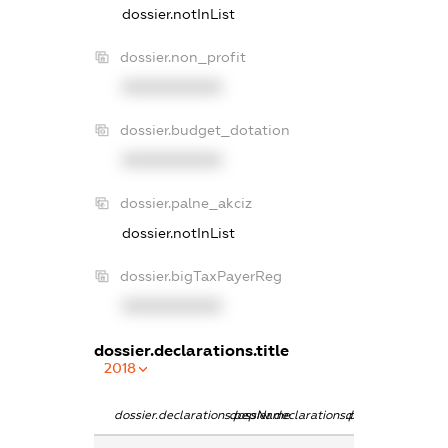
dossier.notInList
dossier.non_profit
XXXXXXXXXX
dossier.budget_dotation
XXXXXXXXXX
dossier.palne_akciz
dossier.notInList
dossier.bigTaxPayerReg
XXXXXXXXXX
dossier.declarations.title
2018
dossier.declarations.pepName
dossier.declarations.personName
dossier.declarati