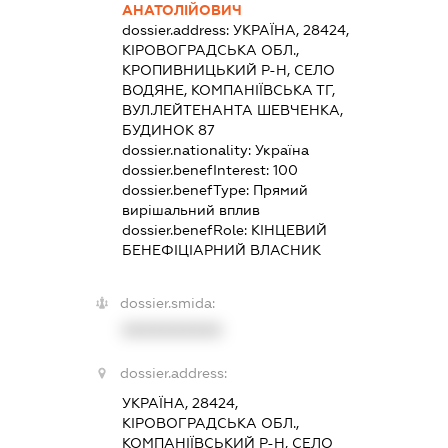
АНАТОЛІЙОВИЧ
dossier.address:
УКРАЇНА, 28424,
КІРОВОГРАДСЬКА ОБЛ.,
КРОПИВНИЦЬКИЙ Р-Н, СЕЛО
ВОДЯНЕ, КОМПАНІЇВСЬКА ТГ,
ВУЛ.ЛЕЙТЕНАНТА ШЕВЧЕНКА,
БУДИНОК 87
dossier.nationality:
Україна
dossier.benefInterest:
100
dossier.benefType:
Прямий
вирішальний вплив
dossier.benefRole:
КІНЦЕВИЙ
БЕНЕФІЦІАРНИЙ ВЛАСНИК
dossier.smida:
XXXXXXXXXX
dossier.address:
УКРАЇНА, 28424,
КІРОВОГРАДСЬКА ОБЛ.,
КОМПАНІЇВСЬКИЙ Р-Н, СЕЛО