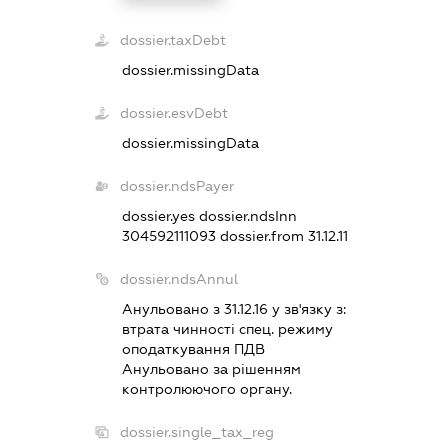
dossier.taxDebt
dossier.missingData
dossier.esvDebt
dossier.missingData
dossier.ndsPayer
dossier.yes
dossier.ndsInn
304592111093
dossier.from 31.12.11
dossier.ndsAnnul
Анульовано з 31.12.16 у зв'язку з:
втрата чинностi спец. режиму
оподаткування ПДВ
Анульовано за рiшенням
контролюючого органу.
dossier.single_tax_reg