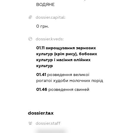
ВОДЯНЕ
dossier.capital:
0 грн.
dossier.kveds:
01.11
вирощування зернових
культур (крім рису), бобових
культур і насіння олійних
культур
01.41
розведення великої
рогатої худоби молочних порід
01.46
розведення свиней
dossier.tax
dossier.staff
XXXXXXXXXX