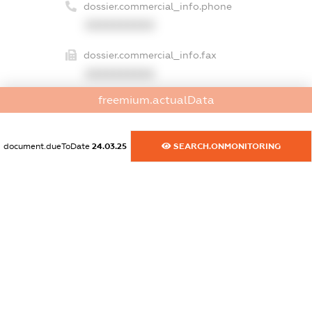
dossier.commercial_info.phone
XXXXXXXXXX
dossier.commercial_info.fax
XXXXXXXXXX
freemium.actualData
dossier.commercial_info.email
XXXXXXXXXX
document.dueToDate
24.03.25
SEARCH.ONMONITORING
dossier.commercial_info.website
XXXXXXXXXX
dossier.commercial_info.activity
XXXXXXXXXX
freemium.exampleText_1
freemium.exampleText_2
freemium.anonymousPerSearch2