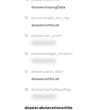
dossier.missingData
dossier.single_tax_reg
dossier.notInList
dossier.non_profit
XXXXXXXXXX
dossier.budget_dotation
XXXXXXXXXX
dossier.palne_akciz
dossier.notInList
dossier.bigTaxPayerReg
XXXXXXXXXX
dossier.declarations.title