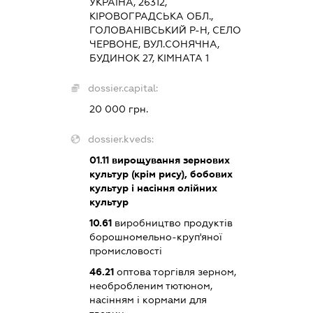
УКРАЇНА, 26312,
КІРОВОГРАДСЬКА ОБЛ.,
ГОЛОВАНІВСЬКИЙ Р-Н, СЕЛО
ЧЕРВОНЕ, ВУЛ.СОНЯЧНА,
БУДИНОК 27, КІМНАТА 1
dossier.capital:
20 000 грн.
dossier.kveds:
01.11
вирощування зернових
культур (крім рису), бобових
культур і насіння олійних
культур
10.61
виробництво продуктів
борошномельно-круп'яної
промисловості
46.21
оптова торгівля зерном,
необробленим тютюном,
насінням і кормами для