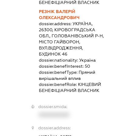
БЕНЕФІЦІАРНИЙ ВЛАСНИК
РЕЗНІК ВАЛЕРІЙ
ОЛЕКСАНДРОВИЧ
dossier.address:
УКРАЇНА,
26300, КІРОВОГРАДСЬКА
ОБЛ., ГОЛОВАНІВСЬКИЙ Р-Н,
МІСТО ГАЙВОРОН,
ВУЛ.ВІДРОДЖЕННЯ,
БУДИНОК 46
dossier.nationality:
Україна
dossier.benefInterest:
50
dossier.benefType:
Прямий
вирішальний вплив
dossier.benefRole:
КІНЦЕВИЙ
БЕНЕФІЦІАРНИЙ ВЛАСНИК
dossier.smida:
XXXXXXXXXX
dossier.address: