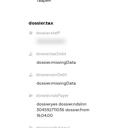
тварин
dossier.tax
dossier.staff
XXXXXXXXXX
dossier.taxDebt
dossier.missingData
dossier.esvDebt
dossier.missingData
dossier.ndsPayer
dossier.yes
dossier.ndsInn
304592711036
dossier.from
16.04.00
dossier.ndsAnnul