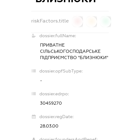
riskFactors.title
0
0
0
dossier.fullName:
ПРИВАТНЕ
СІЛЬСЬКОГОСПОДАРСЬКЕ
ПІДПРИЄМСТВО "БЛИЗНЮКИ"
dossier.opfSubType:
-
dossier.edrpo:
30459270
dossier.regDate:
28.03.00
dossier.foundersAndBenef: