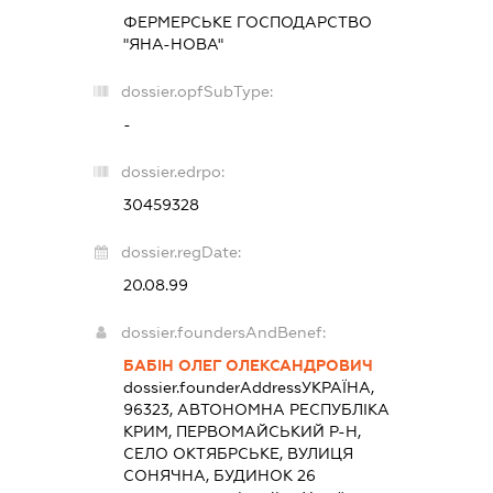
ФЕРМЕРСЬКЕ ГОСПОДАРСТВО
"ЯНА-НОВА"
dossier.opfSubType:
-
dossier.edrpo:
30459328
dossier.regDate:
20.08.99
dossier.foundersAndBenef:
БАБІН ОЛЕГ ОЛЕКСАНДРОВИЧ
dossier.founderAddress
УКРАЇНА,
96323, АВТОНОМНА РЕСПУБЛІКА
КРИМ, ПЕРВОМАЙСЬКИЙ Р-Н,
СЕЛО ОКТЯБРСЬКЕ, ВУЛИЦЯ
СОНЯЧНА, БУДИНОК 26