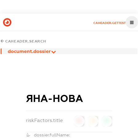
CAHEADER.GETTEST
CAHEADER.SEARCH
document.dossier
ЯНА-НОВА
riskFactors.title
0
0
0
dossier.fullName: