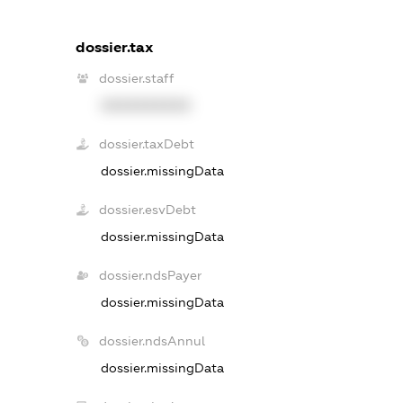
dossier.tax
dossier.staff
XXXXXXXXXX
dossier.taxDebt
dossier.missingData
dossier.esvDebt
dossier.missingData
dossier.ndsPayer
dossier.missingData
dossier.ndsAnnul
dossier.missingData