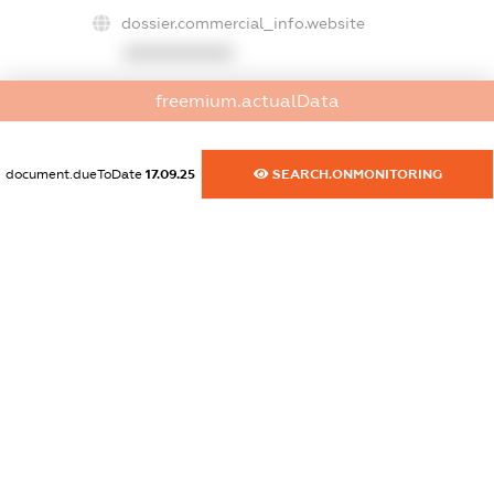
dossier.commercial_info.website
XXXXXXXXXX
dossier.commercial_info.activity
freemium.actualData
XXXXXXXXXX
document.dueToDate
17.09.25
SEARCH.ONMONITORING
freemium.exampleText_1
freemium.exampleText_2
freemium.anonymousPerSearch2
FREEMIUM.DETAILS
FREEMIUM.REGISTER