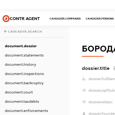
CONTR AGENT
CAHEADER.COMPANIES
CAHEADER.PERSONS
CAHEADER.SEARCH
document.dossier
БОРОД
document.statements
document.history
dossier.title
document.inspections
dossier.fullNa
document.bankruptcy
dossier.opfSub
document.court
document.taxdebts
dossier.edrpo:
document.enforcements
dossier.found