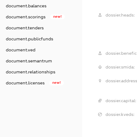
document.balances
dossier.heads:
document.scorings
new!
document.tenders
document.publicfunds
document.ved
dossier.benefici
document.semantrum
dossier.smida:
document.relationships
dossier.address
document.licenses
new!
dossier.capital:
dossier.kveds: