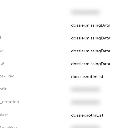
XXXXXXXXXX
t
dossier.missingData
t
dossier.missingData
er
dossier.missingData
nul
dossier.missingData
_tax_reg
dossier.notInList
ofit
XXXXXXXXXX
t_dotation
XXXXXXXXXX
akciz
dossier.notInList
xPayerReg