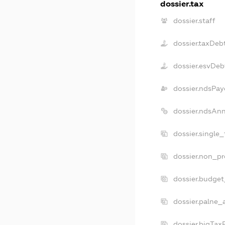
dossier.tax
dossier.staff
dossier.taxDeb
dossier.esvDeb
dossier.ndsPay
dossier.ndsAn
dossier.single
dossier.non_pr
dossier.budge
dossier.palne_
dossier.bigTa