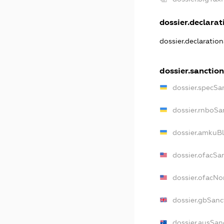
dossier.declarati
dossier.declaratio
dossier.sanction
dossier.specSa
dossier.rnboSa
dossier.amkuBl
dossier.ofacSa
dossier.ofacN
dossier.gbSanc
dossier.ausSan