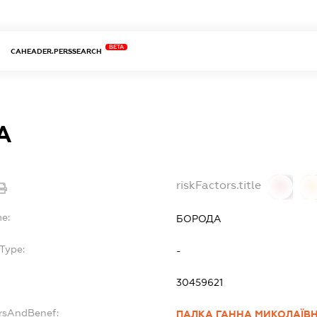
BETA
CAHEADER.PERSSEARCH
А
riskFactors.title
0
0
me:
БОРОДА
Type:
-
30459621
ersAndBenef:
ПАЛКА ГАННА МИКОЛАЇВ