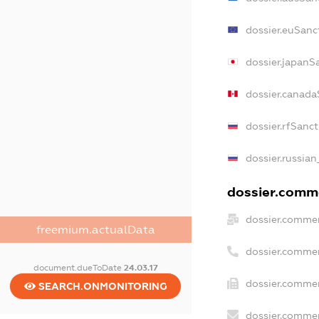
dossier.euSanc
dossier.japanS
dossier.canada
dossier.rfSanc
dossier.russian
dossier.comme
dossier.commer
freemium.actualData
dossier.commer
document.dueToDate
24.03.17
dossier.commer
SEARCH.ONMONITORING
dossier.commer