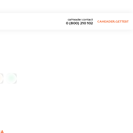
caHeader.contact
CAHEADER.GETTEST
0 (800) 210 102
0
НА