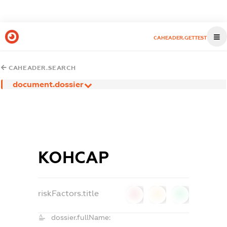
CAHEADER.GETTEST
CAHEADER.SEARCH
document.dossier
КОНСАР
riskFactors.title
0
0
0
dossier.fullName: