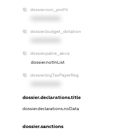
dossier.non_profit
XXXXXXXXXX
dossier.budget_dotation
XXXXXXXXXX
dossier.palne_akciz
dossier.notInList
dossier.bigTaxPayerReg
XXXXXXXXXX
dossier.declarations.title
dossier.declarations.noData
dossier.sanctions