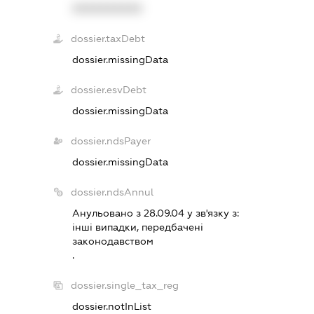
XXXXXXXXXX
dossier.taxDebt
dossier.missingData
dossier.esvDebt
dossier.missingData
dossier.ndsPayer
dossier.missingData
dossier.ndsAnnul
Анульовано з 28.09.04 у зв'язку з:
iншi випадки, передбаченi
законодавством
.
dossier.single_tax_reg
dossier.notInList