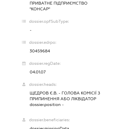
ПРИВАТНЕ ПІДПРИЄМСТВО
"КОНСАР"
dossier.opfSubType:
-
dossier.edrpo:
30459684
dossier.regDate:
04.01.07
dossier.heads:
ЩЕДРОВ Є.В.
-
ГОЛОВА КОМІСІЇ З
ПРИПИНЕННЯ АБО ЛІКВІДАТОР
dossier.position -
dossier.beneficiaries:
dossier.missingData