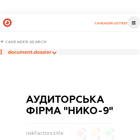
CAHEADER.GETTEST
CAHEADER.SEARCH
document.dossier
АУДИТОРСЬКА
ФІРМА "НИКО-9"
riskFactors.title
0
0
0