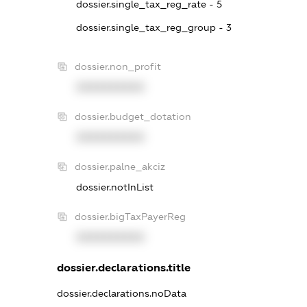
dossier.single_tax_reg_rate - 5
dossier.single_tax_reg_group - 3
dossier.non_profit
XXXXXXXXXX
dossier.budget_dotation
XXXXXXXXXX
dossier.palne_akciz
dossier.notInList
dossier.bigTaxPayerReg
XXXXXXXXXX
dossier.declarations.title
dossier.declarations.noData