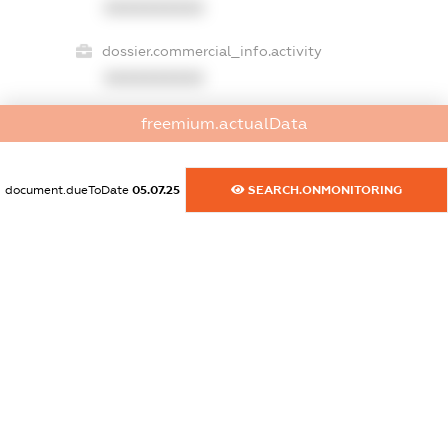
XXXXXXXXXX
dossier.commercial_info.activity
XXXXXXXXXX
freemium.actualData
freemium.exampleText_1
freemium.exampleText_2
document.dueToDate
05.07.25
SEARCH.ONMONITORING
freemium.anonymousPerSearch2
FREEMIUM.DETAILS
FREEMIUM.REGISTER