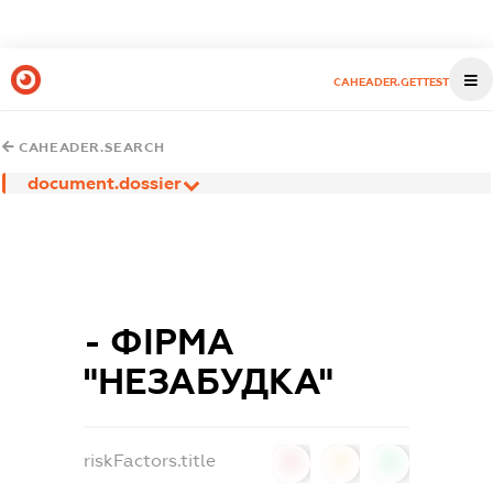
CAHEADER.GETTEST
CAHEADER.SEARCH
document.dossier
- ФІРМА
"НЕЗАБУДКА"
riskFactors.title
0
0
0