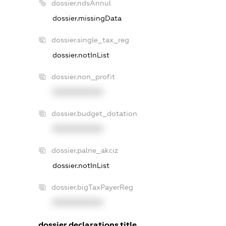
dossier.ndsAnnul
dossier.missingData
dossier.single_tax_reg
dossier.notInList
dossier.non_profit
XXXXXXXXXX
dossier.budget_dotation
XXXXXXXXXX
dossier.palne_akciz
dossier.notInList
dossier.bigTaxPayerReg
XXXXXXXXXX
dossier.declarations.title