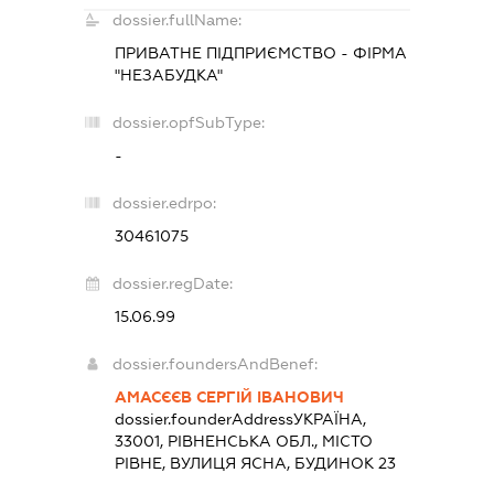
dossier.fullName:
ПРИВАТНЕ ПІДПРИЄМСТВО - ФІРМА
"НЕЗАБУДКА"
dossier.opfSubType:
-
dossier.edrpo:
30461075
dossier.regDate:
15.06.99
dossier.foundersAndBenef:
АМАСЄЄВ СЕРГІЙ ІВАНОВИЧ
dossier.founderAddress
УКРАЇНА,
33001, РІВНЕНСЬКА ОБЛ., МІСТО
РІВНЕ, ВУЛИЦЯ ЯСНА, БУДИНОК 23