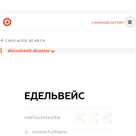
CAHEADER.GETTEST
CAHEADER.SEARCH
document.dossier
ЕДЕЛЬВЕЙС
riskFactors.title
0
0
0
dossier.fullName: