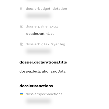
dossier.budget_dotation
XXXXXXXXXX
dossier.palne_akciz
dossier.notInList
dossier.bigTaxPayerReg
XXXXXXXXXX
dossier.declarations.title
dossier.declarations.noData
dossier.sanctions
dossier.specSanctions
XXXXXXXXXX