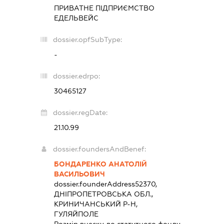
ПРИВАТНЕ ПІДПРИЄМСТВО
ЕДЕЛЬВЕЙС
dossier.opfSubType:
-
dossier.edrpo:
30465127
dossier.regDate:
21.10.99
dossier.foundersAndBenef:
БОНДАРЕНКО АНАТОЛІЙ
ВАСИЛЬОВИЧ
dossier.founderAddress
52370,
ДНІПРОПЕТРОВСЬКА ОБЛ.,
КРИНИЧАНСЬКИЙ Р-Н,
ГУЛЯЙПОЛЕ