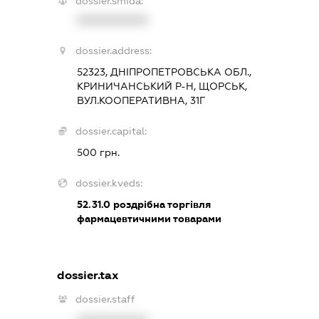
dossier.smida:
XXXXXXXXXX
dossier.address:
52323, ДНІПРОПЕТРОВСЬКА ОБЛ.,
КРИНИЧАНСЬКИЙ Р-Н, ЩОРСЬК,
ВУЛ.КООПЕРАТИВНА, 31Г
dossier.capital:
500 грн.
dossier.kveds:
52.31.0
роздрібна торгівля
фармацевтичними товарами
dossier.tax
dossier.staff